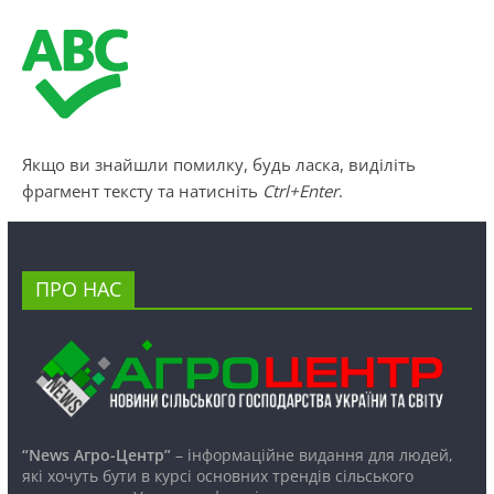
Якщо ви знайшли помилку, будь ласка, виділіть
фрагмент тексту та натисніть
Ctrl+Enter
.
ПРО НАС
“News Агро-Центр”
– інформаційне видання для людей,
які хочуть бути в курсі основних трендів сільського