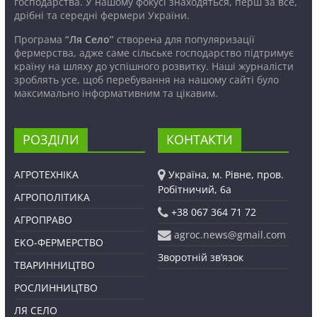
господарства. У нашому фокусі знаходяться, перш за все,
дрібні та середні фермери України.
Програма
“Ля Село”
створена для популяризації
фермерства, адже саме сільське господарство підтримує
країну на шляху до успішного розвитку. Наші журналісти
зроблять усе, щоб перебування на нашому сайті було
максимально інформативним та цікавим.
РОЗДІЛИ
КОНТАКТИ
АГРОТЕХНІКА
Україна, м. Рівне, пров.
Робітничий, 6а
АГРОПОЛІТИКА
+38 067 364 71 72
АГРОПРАВО
agroc.news@gmail.com
ЕКО-ФЕРМЕРСТВО
Зворотній зв’язок
ТВАРИННИЦТВО
РОСЛИННИЦТВО
ЛЯ СЕЛО