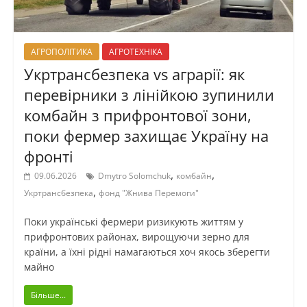
АГРОПОЛІТИКА
АГРОТЕХНІКА
Укртрансбезпека vs аграрії: як
перевірники з лінійкою зупинили
комбайн з прифронтової зони,
поки фермер захищає Україну на
фронті
,
,
09.06.2026
Dmytro Solomchuk
комбайн
,
Укртрансбезпека
фонд "Жнива Перемоги"
Поки українські фермери ризикують життям у
прифронтових районах, вирощуючи зерно для
країни, а їхні рідні намагаються хоч якось зберегти
майно
Більше...