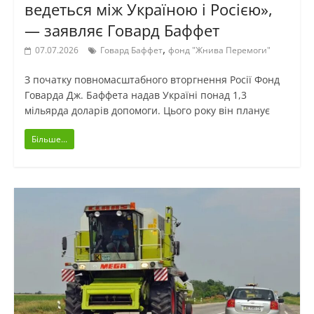
ведеться між Україною і Росією»,
— заявляє Говард Баффет
,
07.07.2026
Говард Баффет
фонд "Жнива Перемоги"
З початку повномасштабного вторгнення Росії Фонд
Говарда Дж. Баффета надав Україні понад 1,3
мільярда доларів допомоги. Цього року він планує
Більше...