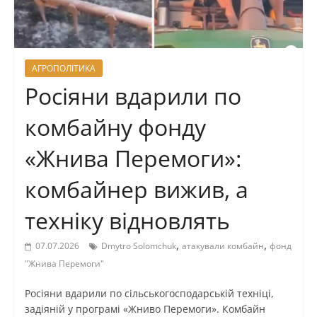
АГРОПОЛІТИКА
Росіяни вдарили по
комбайну фонду
«Жнива Перемоги»:
комбайнер вижив, а
техніку відновлять
,
,
07.07.2026
Dmytro Solomchuk
атакували комбайн
фонд
"Жнива Перемоги"
Росіяни вдарили по сільськогосподарській техніці,
задіяній у програмі «Жниво Перемоги». Комбайн