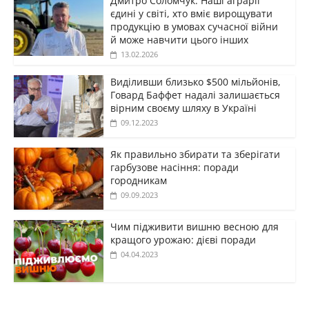
Дмитро Соломчук: Наші аграрії
єдині у світі, хто вміє вирощувати
продукцію в умовах сучасної війни
й може навчити цього інших
13.02.2026
Виділивши близько $500 мільйонів,
Говард Баффет надалі залишається
вірним своєму шляху в Україні
09.12.2023
Як правильно збирати та зберігати
гарбузове насіння: поради
городникам
09.09.2023
Чим підживити вишню весною для
кращого урожаю: дієві поради
04.04.2023