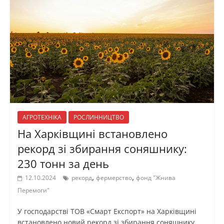
АГРОТЕХНІКА
РОСЛИННИЦТВО
На Харківщині встановлено
рекорд зі збирання соняшнику:
230 тонн за день
,
,
12.10.2024
рекорд
фермерство
фонд "Жнива
Перемоги"
У господарстві ТОВ «Смарт Експорт» на Харківщині
встановлено новий рекорд зі збирання соняшнику.