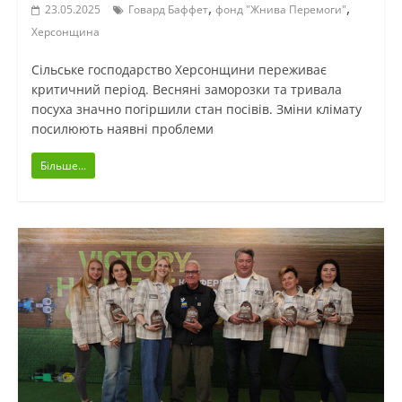
,
,
23.05.2025
Говард Баффет
фонд "Жнива Перемоги"
Херсонщина
Сільське господарство Херсонщини переживає
критичний період. Весняні заморозки та тривала
посуха значно погіршили стан посівів. Зміни клімату
посилюють наявні проблеми
Більше...