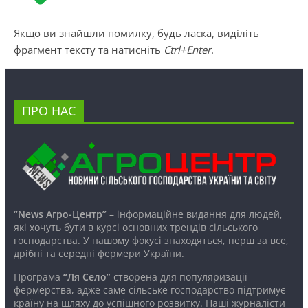
Якщо ви знайшли помилку, будь ласка, виділіть
фрагмент тексту та натисніть
Ctrl+Enter
.
ПРО НАС
“News Агро-Центр”
– інформаційне видання для людей,
які хочуть бути в курсі основних трендів сільського
господарства. У нашому фокусі знаходяться, перш за все,
дрібні та середні фермери України.
Програма
“Ля Село”
створена для популяризації
фермерства, адже саме сільське господарство підтримує
країну на шляху до успішного розвитку. Наші журналісти