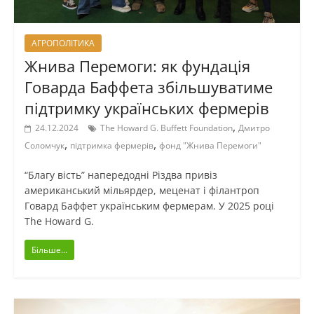
АГРОПОЛІТИКА
Жнива Перемоги: як фундація
Говарда Баффета збільшуватиме
підтримку українських фермерів
,
24.12.2024
The Howard G. Buffett Foundation
Дмитро
,
,
Соломчук
підтримка фермерів
фонд "Жнива Перемоги"
“Благу вість” напередодні Різдва привіз
американський мільярдер, меценат і філантроп
Говард Баффет українським фермерам. У 2025 році
The Howard G.
Більше...