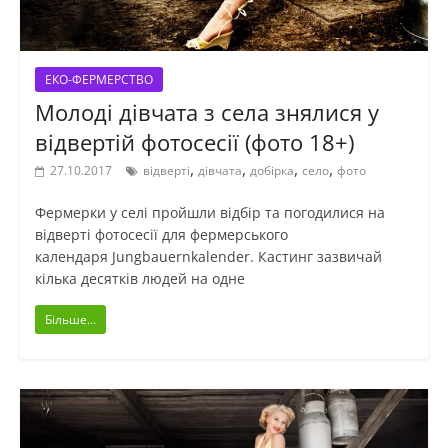
ЕКО-ФЕРМЕРСТВО
Молоді дівчата з села знялися у
відвертій фотосесії (фото 18+)
,
,
,
,
27.10.2017
відверті
дівчата
добірка
село
фото
Фермерки у селі пройшли відбір та погодилися на
відверті фотосесії для фермерського
календаря Jungbauernkalender. Кастинг зазвичай
кілька десятків людей на одне
Більше...