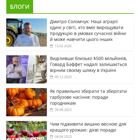
БЛОГИ
Дмитро Соломчук: Наші аграрії
єдині у світі, хто вміє вирощувати
продукцію в умовах сучасної війни
й може навчити цього інших
13.02.2026
Виділивши близько $500 мільйонів,
Говард Баффет надалі залишається
вірним своєму шляху в Україні
09.12.2023
Як правильно збирати та зберігати
гарбузове насіння: поради
городникам
09.09.2023
Чим підживити вишню весною для
кращого урожаю: дієві поради
04.04.2023