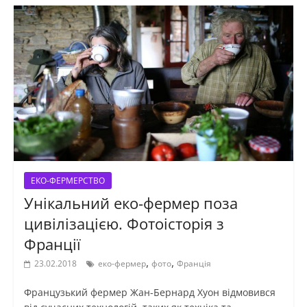
ЕКО-ФЕРМЕРСТВО
Унікальний еко-фермер поза
цивілізацією. Фотоісторія з
Франції
,
,
23.02.2018
еко-фермер
фото
Франція
Французький фермер Жан-Бернард Хуон відмовився