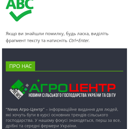
Якщо ви знайшли помилку, будь ласка, виділіть
фрагмент тексту та натисніть
Ctrl+Enter
.
ПРО НАС
“News Агро-Центр”
– інформаційне видання для людей,
які хочуть бути в курсі основних трендів сільського
господарства. У нашому фокусі знаходяться, перш за все,
дрібні та середні фермери України.