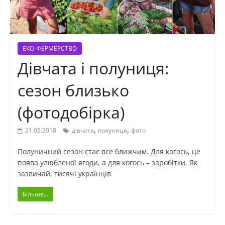
ЕКО-ФЕРМЕРСТВО
Дівчата і полуниця:
сезон близько
(фотодобірка)
,
,
21.05.2018
дівчата
полуниця
фото
Полуничний сезон стає все ближчим. Для когось, це
поява улюбленої ягоди, а для когось – заробітки. Як
зазвичай, тисячі українців
Більше...