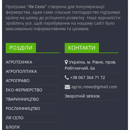
Програма
“Ля Село”
створена для популяризації
фермерства, адже саме сільське господарство підтримує
країну на шляху до успішного розвитку. Наші журналісти
зроблять усе, щоб перебування на нашому сайті було
максимально інформативним та цікавим.
РОЗДІЛИ
КОНТАКТИ
АГРОТЕХНІКА
Україна, м. Рівне, пров.
Робітничий, 6а
АГРОПОЛІТИКА
+38 067 364 71 72
АГРОПРАВО
agroc.news@gmail.com
ЕКО-ФЕРМЕРСТВО
Зворотній зв’язок
ТВАРИННИЦТВО
РОСЛИННИЦТВО
ЛЯ СЕЛО
БЛОГИ