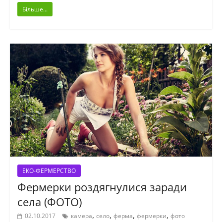
Більше...
ЕКО-ФЕРМЕРСТВО
Фермерки роздягнулися заради
села (ФОТО)
,
,
,
,
02.10.2017
камера
село
ферма
фермерки
фото