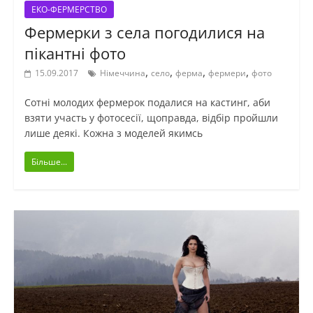
ЕКО-ФЕРМЕРСТВО
Фермерки з села погодилися на
пікантні фото
,
,
,
,
15.09.2017
Німеччина
село
ферма
фермери
фото
Сотні молодих фермерок подалися на кастинг, аби
взяти участь у фотосесії, щоправда, відбір пройшли
лише деякі. Кожна з моделей якимсь
Більше...