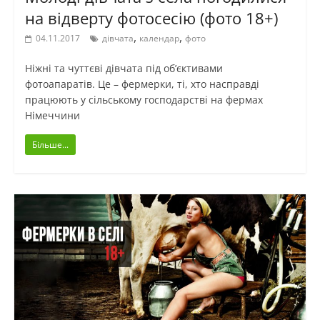
на відверту фотосесію (фото 18+)
,
,
04.11.2017
дівчата
календар
фото
Ніжні та чуттєві дівчата під об’єктивами
фотоапаратів. Це – фермерки, ті, хто насправді
працюють у сільському господарстві на фермах
Німеччини
Більше...