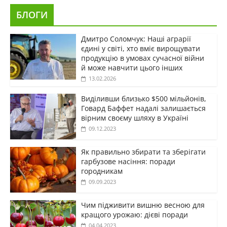
БЛОГИ
Дмитро Соломчук: Наші аграрії
єдині у світі, хто вміє вирощувати
продукцію в умовах сучасної війни
й може навчити цього інших
13.02.2026
Виділивши близько $500 мільйонів,
Говард Баффет надалі залишається
вірним своєму шляху в Україні
09.12.2023
Як правильно збирати та зберігати
гарбузове насіння: поради
городникам
09.09.2023
Чим підживити вишню весною для
кращого урожаю: дієві поради
04.04.2023