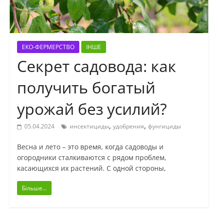
ЕКО-ФЕРМЕРСТВО
ІНШЕ
Секрет садовода: как
получить богатый
урожай без усилий?
,
,
05.04.2024
инсектициды
удобрения
фунгициды
Весна и лето – это время, когда садоводы и
огородники сталкиваются с рядом проблем,
касающихся их растений. С одной стороны,
Більше...