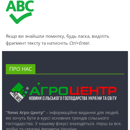
Якщо ви знайшли помилку, будь ласка, виділіть
фрагмент тексту та натисніть
Ctrl+Enter
.
ПРО НАС
“News Агро-Центр”
– інформаційне видання для людей,
які хочуть бути в курсі основних трендів сільського
господарства. У нашому фокусі знаходяться, перш за все,
дрібні та середні фермери України.