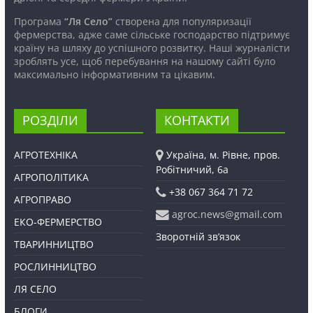
Програма
“Ля Село”
створена для популяризації
фермерства, адже саме сільське господарство підтримує
країну на шляху до успішного розвитку. Наші журналісти
зроблять усе, щоб перебування на нашому сайті було
максимально інформативним та цікавим.
РОЗДІЛИ
КОНТАКТИ
АГРОТЕХНІКА
Україна, м. Рівне, пров.
Робітничий, 6а
АГРОПОЛІТИКА
+38 067 364 71 72
АГРОПРАВО
agroc.news@gmail.com
ЕКО-ФЕРМЕРСТВО
Зворотній зв’язок
ТВАРИННИЦТВО
РОСЛИННИЦТВО
ЛЯ СЕЛО
БЛОГИ