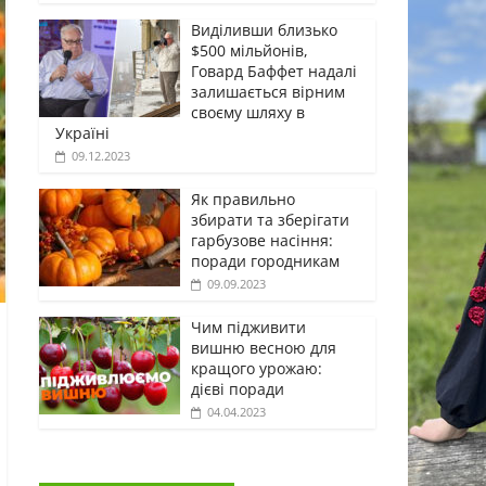
Виділивши близько
$500 мільйонів,
Говард Баффет надалі
залишається вірним
своєму шляху в
Україні
09.12.2023
Як правильно
збирати та зберігати
гарбузове насіння:
поради городникам
09.09.2023
Чим підживити
вишню весною для
кращого урожаю:
дієві поради
04.04.2023