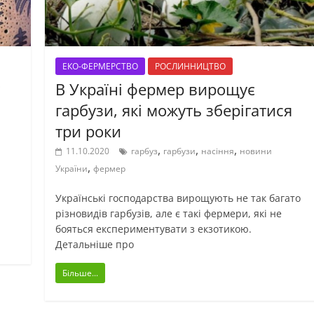
ЕКО-ФЕРМЕРСТВО
РОСЛИННИЦТВО
є
В Україні фермер вирощує
гарбузи, які можуть зберігатися
три роки
,
,
,
11.10.2020
гарбуз
гарбузи
насіння
новини
,
України
фермер
Українські господарства вирощують не так багато
різновидів гарбузів, але є такі фермери, які не
бояться експериментувати з екзотикою.
Детальніше про
Більше...