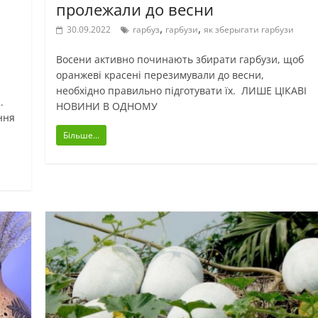
пролежали до весни
,
,
30.09.2022
гарбуз
гарбузи
як зберыгати гарбузи
Восени активно починають збирати гарбузи, щоб
оранжеві красені перезимували до весни,
необхідно правильно підготувати їх. ЛИШЕ ЦІКАВІ
.
НОВИНИ В ОДНОМУ
ння
Більше...