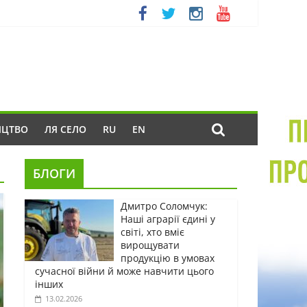
ИЦТВО
ЛЯ СЕЛО
RU
EN
БЛОГИ
Дмитро Соломчук:
Наші аграрії єдині у
світі, хто вміє
вирощувати
продукцію в умовах
сучасної війни й може навчити цього
інших
13.02.2026