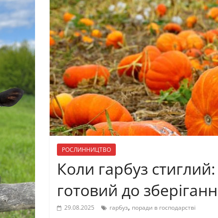
РОСЛИННИЦТВО
Коли гарбуз стиглий:
готовий до зберіган
,
29.08.2025
гарбуз
поради в господарстві