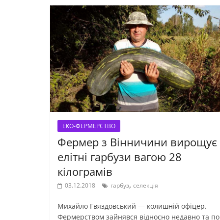
ЕКО-ФЕРМЕРСТВО
Фермер з Вінничини вирощує
елітні гарбузи вагою 28
кілограмів
,
03.12.2018
гарбуз
селекція
Михайло Гвяздовський — колишній офіцер.
Фермерством зайнявся відносно недавно та п