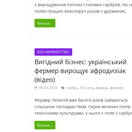
з вирощування елітних столових гарбузів. На с
полях працює власноруч разом з дружиною,
Більше...
ЕКО-ФЕРМЕРСТВО
Вигідний бізнес: український
фермер вирощує афродизіак
(відео)
,
,
,
06.03.2018
гарбуз
Ля Село
ферма
фермер
Фермер Леонтій вже багато років займається
сільським господарством. Окрім великих полів 
технічними культурами, у нього є поля з гарбу
Більше...