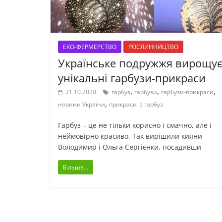
ЕКО-ФЕРМЕРСТВО
РОСЛИННИЦТВО
Українське подружжя вирощу
унікальні гарбузи-прикраси
,
,
,
21.10.2020
гарбуз
гарбузи
гарбузи-прикраси
,
новини України
прикраси із гарбуз
Гарбуз – це не тільки корисно і смачно, але і
неймовірно красиво. Так вирішили кияни
Володимир і Ольга Сергієнки, посадивши
Більше...