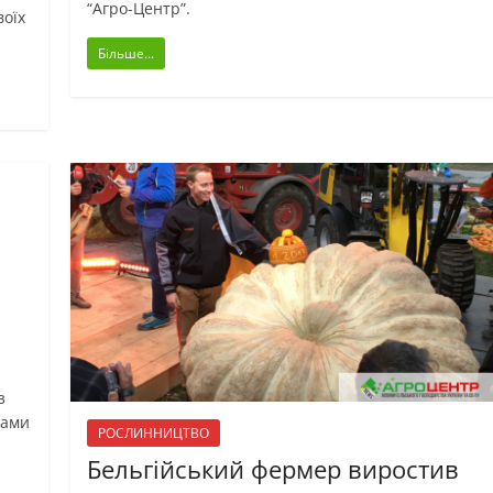
“Агро-Центр”.
воїх
Більше...
з
зами
РОСЛИННИЦТВО
Бельгійський фермер виростив