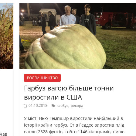
РОСЛИННИЦТВО
Гарбуз вагою більше тонни
виростили в США
,
01.10.2018
гарбуз
рекорд
У місті Нью-Гемпшир виростили найбільший в
історії країни гарбуз. Стів Геддес виростив плід
вагою 2528 фунтів, тобто 1146 кілограмів, пише
очав