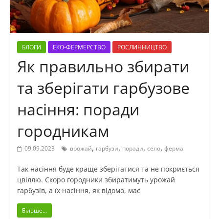
БЛОГИ
ЕКО-ФЕРМЕРСТВО
РОСЛИННИЦТВО
Як правильно збирати
та зберігати гарбузове
насіння: поради
городникам
,
,
,
,
09.09.2023
врожай
гарбузи
поради
село
ферма
Так насіння буде краще зберігатися та не покриється
цвіллю. Скоро городники збиратимуть урожай
гарбузів, а їх насіння, як відомо, має
Більше...