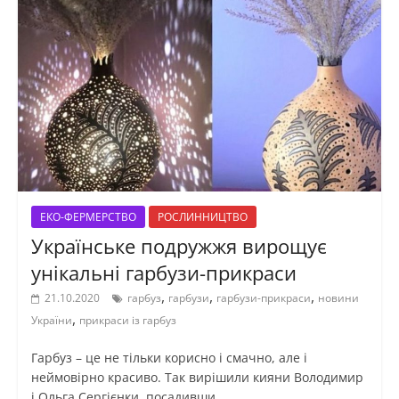
ЕКО-ФЕРМЕРСТВО
РОСЛИННИЦТВО
Українське подружжя вирощує
унікальні гарбузи-прикраси
,
,
,
21.10.2020
гарбуз
гарбузи
гарбузи-прикраси
новини
,
України
прикраси із гарбуз
Гарбуз – це не тільки корисно і смачно, але і
неймовірно красиво. Так вирішили кияни Володимир
і Ольга Сергієнки, посадивши