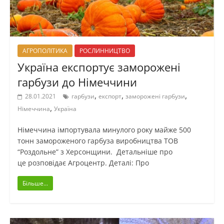
АГРОПОЛІТИКА
РОСЛИННИЦТВО
Україна експортує заморожені
гарбузи до Німеччини
,
,
,
28.01.2021
гарбузи
експорт
заморожені гарбузи
,
Німеччина
Україна
Німеччина імпортувала минулого року майже 500
тонн замороженого гарбуза виробництва ТОВ
“Роздольне” з Херсонщини. Детальніше про
це розповідає Агроцентр. Деталі: Про
Більше...