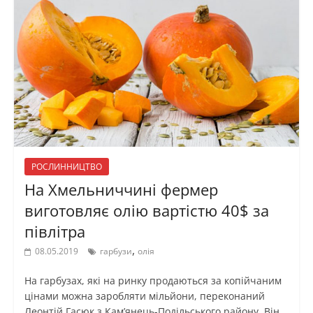
РОСЛИННИЦТВО
На Хмельниччині фермер
виготовляє олію вартістю 40$ за
півлітра
,
08.05.2019
гарбузи
олія
На гарбузах, які на ринку продаються за копійчаним
цінами можна заробляти мільйони, переконаний
Леонтій Гасюк з Кам’янець-Подільського району. Він