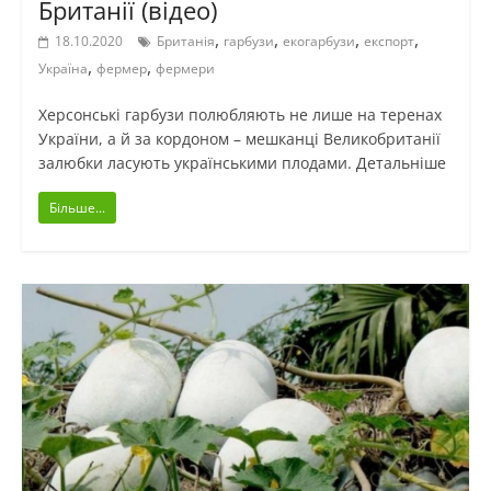
Британії (відео)
,
,
,
,
18.10.2020
Британія
гарбузи
екогарбузи
експорт
,
,
Україна
фермер
фермери
Херсонські гарбузи полюбляють не лише на теренах
України, а й за кордоном – мешканці Великобританії
залюбки ласують українськими плодами. Детальніше
Більше...