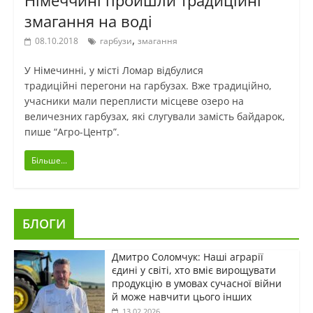
змагання на воді
,
08.10.2018
гарбузи
змагання
У Німечинні, у місті Ломар відбулися
традиційні перегони на гарбузах. Вже традиційно,
учасники мали переплисти місцеве озеро на
величезних гарбузах, які слугували замість байдарок,
пише “Агро-Центр”.
Більше...
БЛОГИ
Дмитро Соломчук: Наші аграрії
єдині у світі, хто вміє вирощувати
продукцію в умовах сучасної війни
й може навчити цього інших
13.02.2026