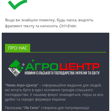
Якщо ви знайшли помилку, будь ласка, виділіть
фрагмент тексту та натисніть
Ctrl+Enter
.
ПРО НАС
“News Агро-Центр”
– інформаційне видання для людей,
які хочуть бути в курсі основних трендів сільського
господарства. У нашому фокусі знаходяться, перш за все,
дрібні та середні фермери України.
Програма
“Ля Село”
створена для популяризації