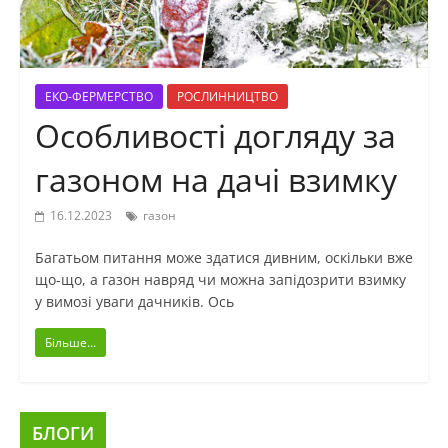
ЕКО-ФЕРМЕРСТВО
РОСЛИННИЦТВО
Особливості догляду за
газоном на дачі взимку
16.12.2023
газон
Багатьом питання може здатися дивним, оскільки вже
що-що, а газон навряд чи можна запідозрити взимку
у вимозі уваги дачників. Ось
Більше...
БЛОГИ