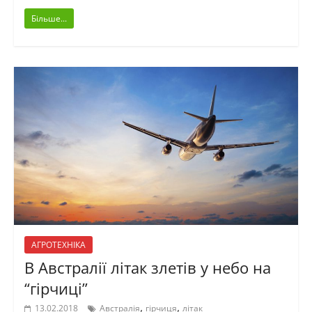
Більше...
АГРОТЕХНІКА
В Австралії літак злетів у небо на
“гірчиці”
,
,
13.02.2018
Австралія
гірчиця
літак