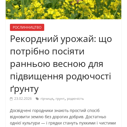
РОСЛИННИЦТВО
Рекордний урожай: що
потрібно посіяти
ранньою весною для
підвищення родючості
ґрунту
,
,
23.02.2026
гірчиця
грунт
родючість
Досвідчені городники знають простий спосіб
відновити землю без дорогих добрив. Достатньо
однієї культури — і грядки стануть пухкими і чистими