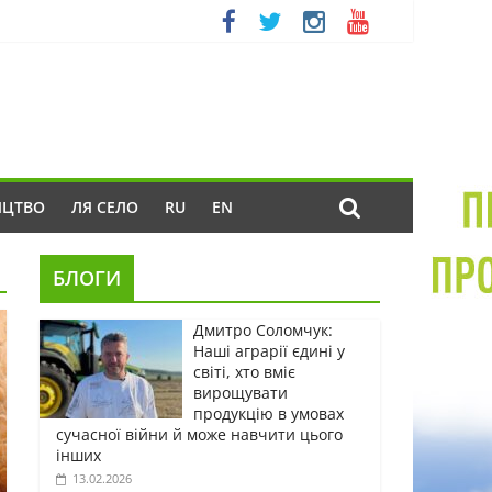
ИЦТВО
ЛЯ СЕЛО
RU
EN
БЛОГИ
Дмитро Соломчук:
Наші аграрії єдині у
світі, хто вміє
вирощувати
продукцію в умовах
сучасної війни й може навчити цього
інших
13.02.2026