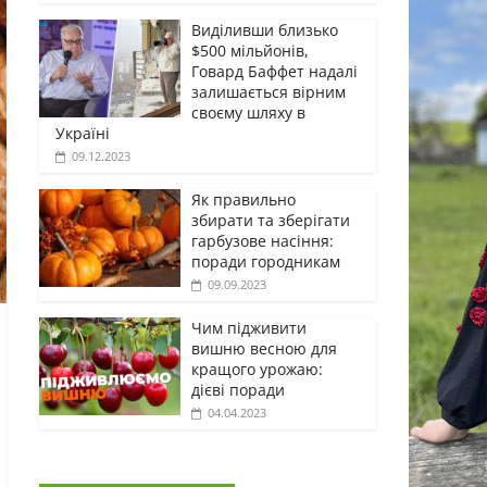
Виділивши близько
$500 мільйонів,
Говард Баффет надалі
залишається вірним
своєму шляху в
Україні
09.12.2023
Як правильно
збирати та зберігати
гарбузове насіння:
поради городникам
09.09.2023
Чим підживити
вишню весною для
кращого урожаю:
дієві поради
04.04.2023