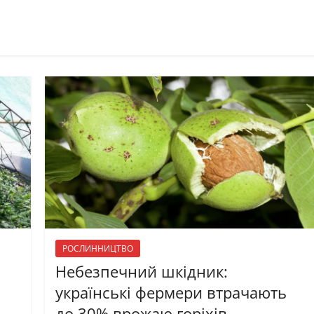
РОСЛИННИЦТВО
Небезпечний шкідник:
українські фермери втрачають
до 30% врожаю горіхів