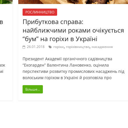
РОСЛИННИЦТВО
в
Прибуткова справа:
найближчими роками очікується
“бум” на горіхи в Україні
,
,
26.01.2018
горіхи
горіхівництво
насадження
Президент Академії органічного садівництва
шок
“Екогарден” Валентина Лановенко, оцінила
мі
перспективи розвитку промислових насаджень під
волоським горіхом в Україні й розповіла про
Більше...