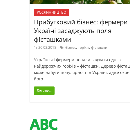
РОСЛИННИЦТВО
Прибутковий бізнес: фермери 
Україні засаджують поля
фісташками
,
,
20.03.2018
бізнес
горіхи
фісташки
Українські фермери почали саджати одні з
найдорожчих горіхів – фісташки. Дерево фіста
може набути популярності в Україні, адже окре
його
Більше...