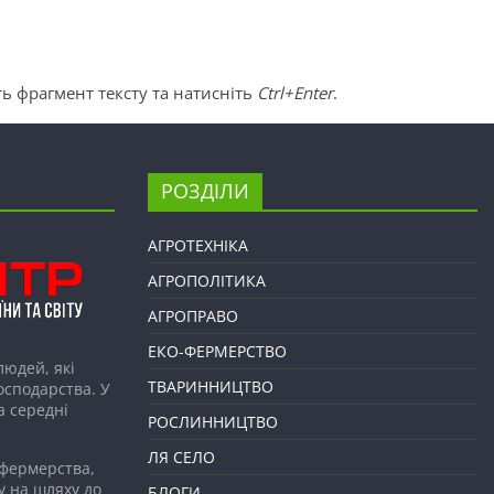
ь фрагмент тексту та натисніть
Ctrl+Enter
.
РОЗДІЛИ
АГРОТЕХНІКА
АГРОПОЛІТИКА
АГРОПРАВО
ЕКО-ФЕРМЕРСТВО
людей, які
ТВАРИННИЦТВО
господарства. У
а середні
РОСЛИННИЦТВО
ЛЯ СЕЛО
 фермерства,
у на шляху до
БЛОГИ