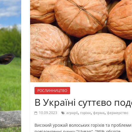
РОСЛИННИЦТВО
В Україні суттєво п
,
,
,
10.09.2023
аграрії
горіхи
ферма
фермерство
Високий урожай волоських горіхів та проблеми
повідомленні ринку “Шувар”. “95% обсягів