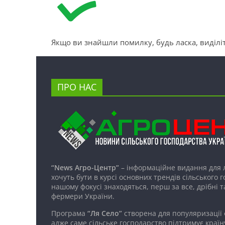
Якщо ви знайшли помилку, будь ласка, виділіт
ПРО НАС
“News Агро-Центр”
– інформаційне видання для 
хочуть бути в курсі основних трендів сільського 
нашому фокусі знаходяться, перш за все, дрібні т
фермери України.
Програма
“Ля Село”
створена для популяризації
адже саме сільське господарство підтримує країн