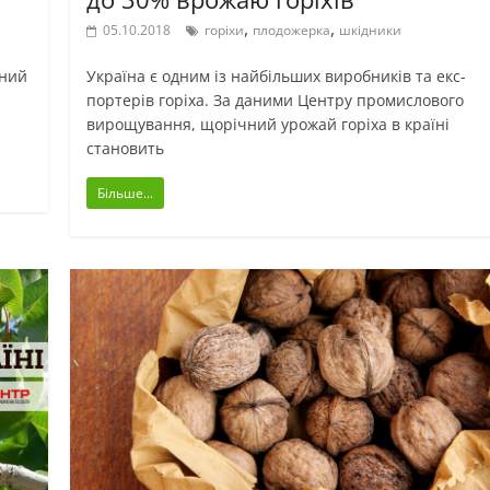
,
,
05.10.2018
горіхи
плодожерка
шкідники
сний
Ук­раїна є од­ним із найбільших ви­­робників та ек­с­
пор­терів горіха. За да­­ни­ми Цен­т­ру про­мис­ло­во­го
ви­ро­щу­ван­ня, щорічний уро­жай горіха в країні
ста­но­вить
Більше...