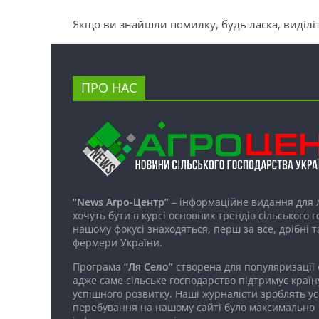
Якщо ви знайшли помилку, будь ласка, виділіт
ПРО НАС
“News Агро-Центр”
– інформаційне видання для 
хочуть бути в курсі основних трендів сільського 
нашому фокусі знаходяться, перш за все, дрібні т
фермери України.
Програма
“Ля Село”
створена для популяризації
адже саме сільське господарство підтримує країн
успішного розвитку. Наші журналісти зроблять ус
перебування на нашому сайті було максимально