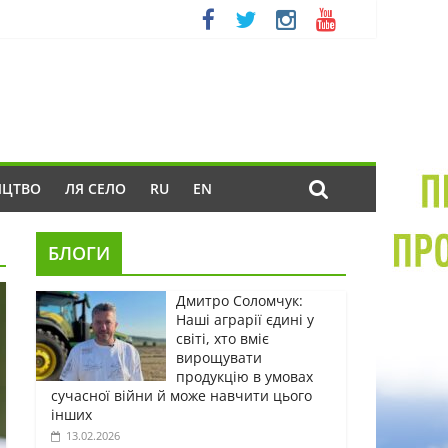
ИЦТВО
ЛЯ СЕЛО
RU
EN
БЛОГИ
Дмитро Соломчук:
Наші аграрії єдині у
світі, хто вміє
вирощувати
продукцію в умовах
сучасної війни й може навчити цього
інших
13.02.2026