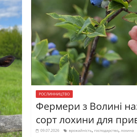
РОСЛИННИЦТВО
Фермери з Волині н
сорт лохини для при
,
,
09.07.2026
врожайність
господарство
лохина