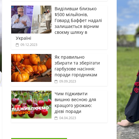
Виділивши близько
$500 мільйонів,
Говард Баффет надалі
залишається вірним
своєму шляху в
Україні
09.12.2023
Як правильно
збирати та зберігати
гарбузове насіння:
поради городникам
09.09.2023
Чим підживити
вишню весною для
кращого урожаю:
дієві поради
04.04.2023