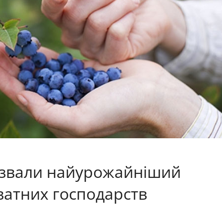
азвали найурожайніший
ватних господарств