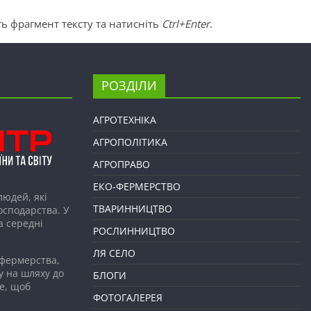
ь фрагмент тексту та натисніть
Ctrl+Enter
.
РОЗДІЛИ
АГРОТЕХНІКА
АГРОПОЛІТИКА
АГРОПРАВО
ЕКО-ФЕРМЕРСТВО
людей, які
ТВАРИННИЦТВО
господарства. У
а середні
РОСЛИННИЦТВО
ЛЯ СЕЛО
 фермерства,
у на шляху до
БЛОГИ
е, щоб
ФОТОГАЛЕРЕЯ