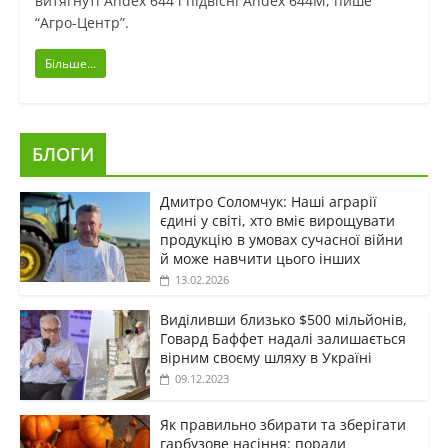
витягнуті Andex 644 і підвісні Andex 644M, пише
“Агро-Центр”.
Більше...
БЛОГИ
Дмитро Соломчук: Наші аграрії
єдині у світі, хто вміє вирощувати
продукцію в умовах сучасної війни
й може навчити цього інших
13.02.2026
Виділивши близько $500 мільйонів,
Говард Баффет надалі залишається
вірним своєму шляху в Україні
09.12.2023
Як правильно збирати та зберігати
гарбузове насіння: поради