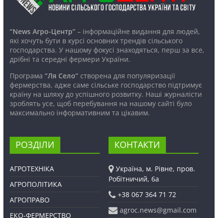
“News Агро-Центр”
– інформаційне видання для людей,
які хочуть бути в курсі основних трендів сільського
господарства. У нашому фокусі знаходяться, перш за все,
дрібні та середні фермери України.
Програма
“Ля Село”
створена для популяризації
фермерства, адже саме сільське господарство підтримує
країну на шляху до успішного розвитку. Наші журналісти
зроблять усе, щоб перебування на нашому сайті було
максимально інформативним та цікавим.
РОЗДІЛИ
КОНТАКТИ
АГРОТЕХНІКА
Україна, м. Рівне, пров.
Робітничий, 6а
АГРОПОЛІТИКА
+38 067 364 71 72
АГРОПРАВО
agroc.news@gmail.com
ЕКО-ФЕРМЕРСТВО