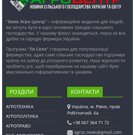
“News Агро-Центр”
– інформаційне видання для людей,
які хочуть бути в курсі основних трендів сільського
господарства. У нашому фокусі знаходяться, перш за все,
дрібні та середні фермери України.
Програма
“Ля Село”
створена для популяризації
фермерства, адже саме сільське господарство підтримує
країну на шляху до успішного розвитку. Наші журналісти
зроблять усе, щоб перебування на нашому сайті було
максимально інформативним та цікавим.
РОЗДІЛИ
КОНТАКТИ
АГРОТЕХНІКА
Україна, м. Рівне, пров.
Робітничий, 6а
АГРОПОЛІТИКА
+38 067 364 71 72
АГРОПРАВО
agroc.news@gmail.com