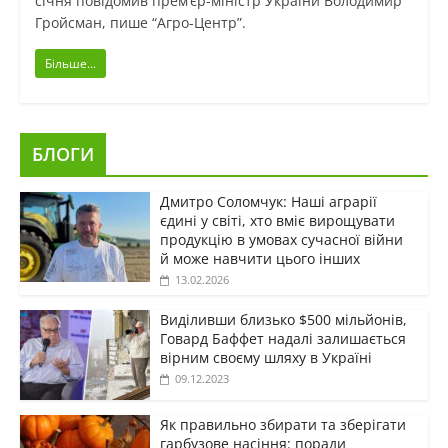
січня повідомив прем’єр-міністр України Володимир
Гройсман, пише “Агро-Центр”.
Більше...
БЛОГИ
Дмитро Соломчук: Наші аграрії
єдині у світі, хто вміє вирощувати
продукцію в умовах сучасної війни
й може навчити цього інших
13.02.2026
Виділивши близько $500 мільйонів,
Говард Баффет надалі залишається
вірним своєму шляху в Україні
09.12.2023
Як правильно збирати та зберігати
гарбузове насіння: поради