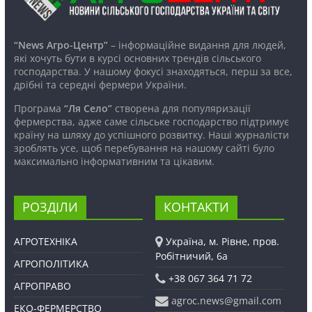
“News Агро-Центр”
– інформаційне видання для людей,
які хочуть бути в курсі основних трендів сільського
господарства. У нашому фокусі знаходяться, перш за все,
дрібні та середні фермери України.
Програма
“Ля Село”
створена для популяризації
фермерства, адже саме сільське господарство підтримує
країну на шляху до успішного розвитку. Наші журналісти
зроблять усе, щоб перебування на нашому сайті було
максимально інформативним та цікавим.
РОЗДІЛИ
КОНТАКТИ
АГРОТЕХНІКА
Україна, м. Рівне, пров.
Робітничий, 6а
АГРОПОЛІТИКА
+38 067 364 71 72
АГРОПРАВО
agroc.news@gmail.com
ЕКО-ФЕРМЕРСТВО