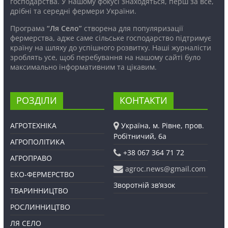
господарства. У нашому фокусі знаходяться, перш за все,
дрібні та середні фермери України.
Програма
“Ля Село”
створена для популяризації
фермерства, адже саме сільське господарство підтримує
країну на шляху до успішного розвитку. Наші журналісти
зроблять усе, щоб перебування на нашому сайті було
максимально інформативним та цікавим.
РОЗДІЛИ
КОНТАКТИ
АГРОТЕХНІКА
Україна, м. Рівне, пров.
Робітничий, 6а
АГРОПОЛІТИКА
+38 067 364 71 72
АГРОПРАВО
agroc.news@gmail.com
ЕКО-ФЕРМЕРСТВО
Зворотній зв’язок
ТВАРИННИЦТВО
РОСЛИННИЦТВО
ЛЯ СЕЛО