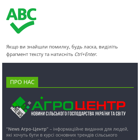
Якщо ви знайшли помилку, будь ласка, виділіть
фрагмент тексту та натисніть
Ctrl+Enter
.
ПРО НАС
“News Агро-Центр”
– інформаційне видання для людей,
які хочуть бути в курсі основних трендів сільського