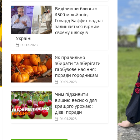
Виділивши близько
$500 мільйонів,
Говард Баффет надалі
залишається вірним
своєму шляху в
Україні
09.12.2023
Як правильно
збирати та зберігати
гарбузове насіння:
поради городникам
09.09.2023
Чим підживити
вишню весною для
кращого урожаю:
дієві поради
04.04.2023