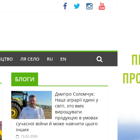
ИЦТВО
ЛЯ СЕЛО
RU
EN
БЛОГИ
Дмитро Соломчук:
Наші аграрії єдині у
світі, хто вміє
вирощувати
продукцію в умовах
сучасної війни й може навчити цього
інших
13.02.2026