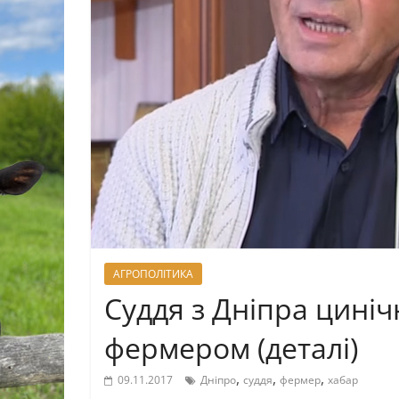
АГРОПОЛІТИКА
Cуддя з Дніпра цині
фермером (деталі)
,
,
,
09.11.2017
Дніпро
суддя
фермер
хабар