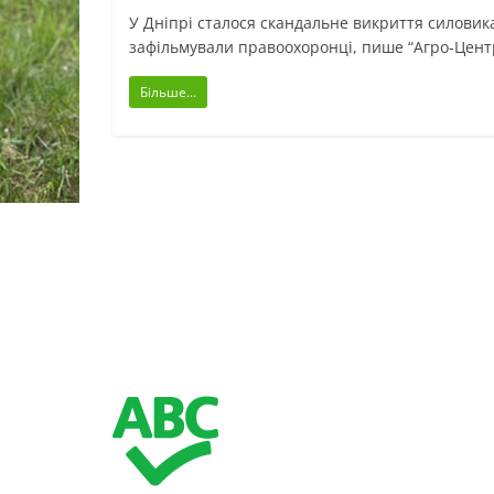
У Дніпрі сталося скандальне викриття силовика
зафільмували правоохоронці, пише “Агро-Цент
Більше...