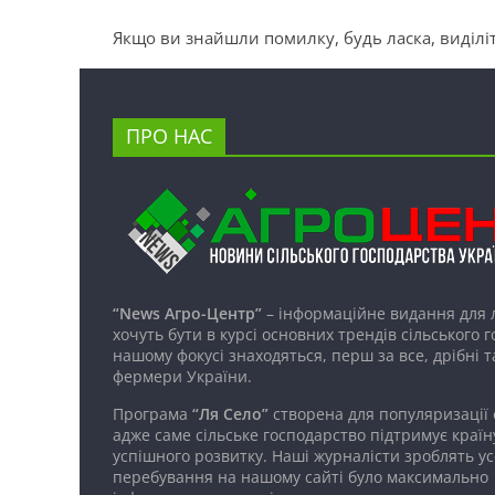
Якщо ви знайшли помилку, будь ласка, виділіт
ПРО НАС
“News Агро-Центр”
– інформаційне видання для 
хочуть бути в курсі основних трендів сільського 
нашому фокусі знаходяться, перш за все, дрібні т
фермери України.
Програма
“Ля Село”
створена для популяризації
адже саме сільське господарство підтримує країн
успішного розвитку. Наші журналісти зроблять ус
перебування на нашому сайті було максимально