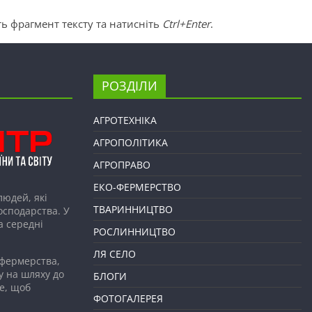
ь фрагмент тексту та натисніть
Ctrl+Enter
.
РОЗДІЛИ
АГРОТЕХНІКА
АГРОПОЛІТИКА
АГРОПРАВО
ЕКО-ФЕРМЕРСТВО
людей, які
ТВАРИННИЦТВО
господарства. У
а середні
РОСЛИННИЦТВО
ЛЯ СЕЛО
 фермерства,
у на шляху до
БЛОГИ
е, щоб
ФОТОГАЛЕРЕЯ