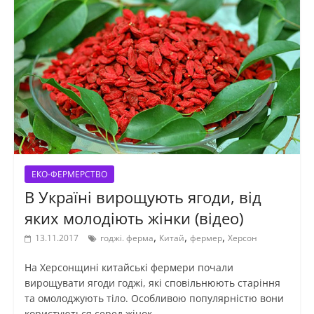
ЕКО-ФЕРМЕРСТВО
В Україні вирощують ягоди, від
яких молодіють жінки (відео)
,
,
,
13.11.2017
годжі. ферма
Китай
фермер
Херсон
На Херсонщині китайські фермери почали
вирощувати ягоди годжі, які сповільнюють старіння
та омолоджують тіло. Особливою популярністю вони
користуються серед жінок,