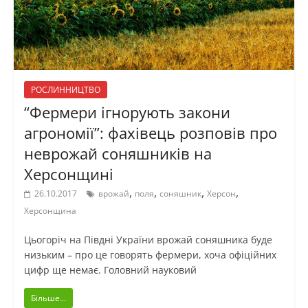
РОСЛИННИЦТВО
“Фермери ігнорують закони
агрономії”: фахівець розповів про
неврожай соняшників на
Херсонщині
,
,
,
,
26.10.2017
врожай
поля
соняшник
Херсон
Херсонщина
Цьогоріч на Півдні України врожай соняшника буде
низьким – про це говорять фермери, хоча офіційних
цифр ще немає. Головний науковий
Більше...