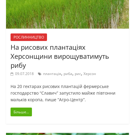
РОСЛИННИЦТВО
На рисових плантаціях
Херсонщини вирощуватимуть
рибу
,
,
,
09.07.2018
плантація
риба
рис
Херсон
На 20 гектарах рисових плантацій фермерське
господарство “Славич” запустило майже півтонни
мальків коропа, пише “Агро-Центр”.
Більше...