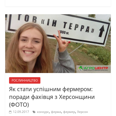
РОСЛИННИЦТВО
Як стати успішним фермером:
поради фахівця з Херсонщини
(ФОТО)
,
,
,
12.09.2017
конкурс
ферма
фермер
Херсон