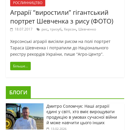
РОСЛИННИЦТВО
Аграрії “виростили” гігантський
портрет Шевченка з рису (ФОТО)
,
,
,
18.07.2017
рис
тризуб
Херсон
Шевченко
Херсонські аграрії висіяли рисом на полі портрет
Тараса Шевченка і потрапили до Національного
реєстру рекордів України, пише “Агро-Центр”.
Більше...
БЛОГИ
Дмитро Соломчук: Наші аграрії
єдині у світі, хто вміє вирощувати
продукцію в умовах сучасної війни
й може навчити цього інших
13.02.2026