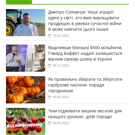
Дмитро Соломчук: Наші аграрії
єдині у світі, хто вміє вирощувати
продукцію в умовах сучасної війни
й може навчити цього інших
13.02.2026
Виділивши близько $500 мільйонів,
Говард Баффет надалі залишається
вірним своєму шляху в Україні
09.12.2023
Як правильно збирати та зберігати
гарбузове насіння: поради
городникам
09.09.2023
Чим підживити вишню весною для
кращого урожаю: дієві поради
04.04.2023