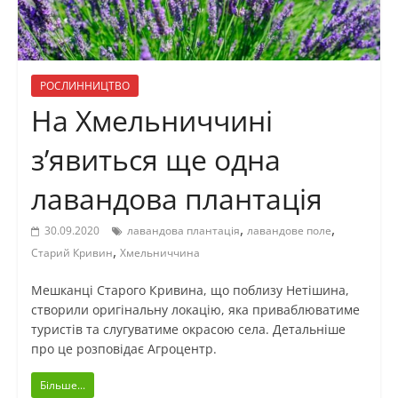
РОСЛИННИЦТВО
На Хмельниччині
з’явиться ще одна
лавандова плантація
,
,
30.09.2020
лавандова плантація
лавандове поле
,
Старий Кривин
Хмельниччина
Мешканці Старого Кривина, що поблизу Нетішина,
створили оригінальну локацію, яка приваблюватиме
туристів та слугуватиме окрасою села. Детальніше
про це розповідає Агроцентр.
Більше...