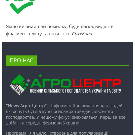
Якщо ви знайшли помилку, будь ласка, виділіть
фрагмент тексту та натисніть
Ctrl+Enter
.
ПРО НАС
“News Агро-Центр”
– інформаційне видання для людей,
які хочуть бути в курсі основних трендів сільського
господарства. У нашому фокусі знаходяться, перш за все,
дрібні та середні фермери України.
Програма
“Ля Село”
створена для популяризації