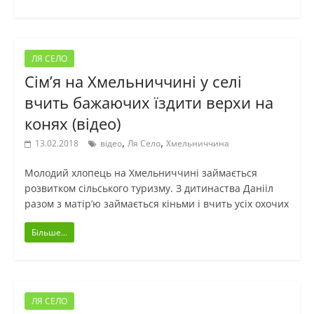
ЛЯ СЕЛО
Сім’я на Хмельниччині у селі
вчить бажаючих їздити верхи на
конях (відео)
,
,
13.02.2018
відео
Ля Село
Хмельниччина
Молодий хлопець на Хмельниччині займається
розвитком сільського туризму. З дитинаства Данііл
разом з матір’ю займається кіньми і вчить усіх охочих
Більше...
ЛЯ СЕЛО