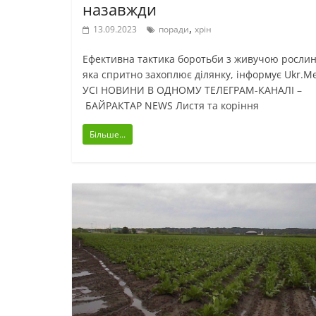
назавжди
,
13.09.2023
поради
хрін
Ефективна тактика боротьби з живучою росли
яка спритно захоплює ділянку, інформує Ukr.Me
УСІ НОВИНИ В ОДНОМУ ТЕЛЕГРАМ-КАНАЛІ –
БАЙРАКТАР NEWS Листя та коріння
Більше...