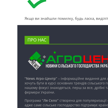
Якщо ви знайшли помилку, будь ласка, виділіт
ПРО НАС
“News Агро-Центр”
– інформаційне видання для 
хочуть бути в курсі основних трендів сільського 
нашому фокусі знаходяться, перш за все, дрібні т
фермери України.
Програма
“Ля Село”
створена для популяризації
адже саме сільське господарство підтримує країн