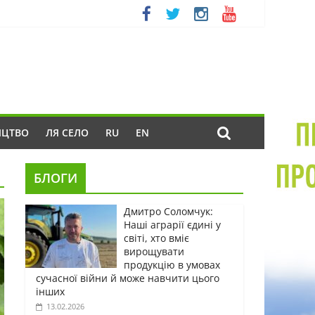
ИЦТВО
ЛЯ СЕЛО
RU
EN
БЛОГИ
Дмитро Соломчук:
Наші аграрії єдині у
світі, хто вміє
вирощувати
продукцію в умовах
сучасної війни й може навчити цього
інших
13.02.2026