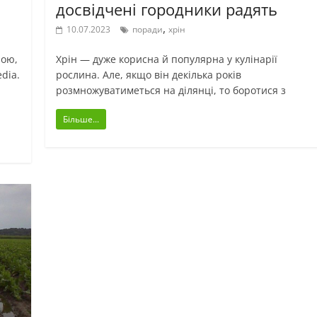
досвідчені городники радять
,
10.07.2023
поради
хрін
ною,
Хрін — дуже корисна й популярна у кулінарії
dia.
рослина. Але, якщо він декілька років
розмножуватиметься на ділянці, то боротися з
Більше...