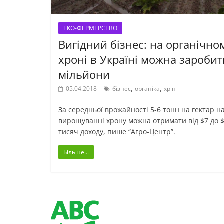
ЕКО-ФЕРМЕРСТВО
Вигідний бізнес: на органічно
хроні в Україні можна заробит
мільйони
,
,
05.04.2018
бізнес
органіка
хрін
За середньої врожайності 5-6 тонн на гектар н
вирощуванні хрону можна отримати від $7 до 
тисяч доходу, пише “Агро-Центр”.
Більше...