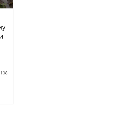
му
и
а
$108