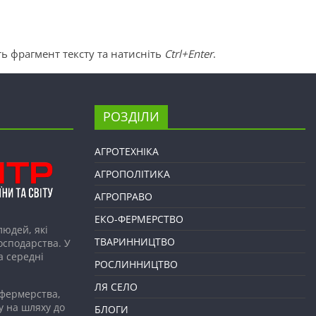
ь фрагмент тексту та натисніть
Ctrl+Enter
.
РОЗДІЛИ
АГРОТЕХНІКА
АГРОПОЛІТИКА
АГРОПРАВО
ЕКО-ФЕРМЕРСТВО
людей, які
ТВАРИННИЦТВО
господарства. У
а середні
РОСЛИННИЦТВО
ЛЯ СЕЛО
 фермерства,
у на шляху до
БЛОГИ