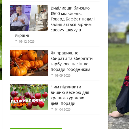
Виділивши близько
$500 мільйонів,
Говард Баффет надалі
залишається вірним
своєму шляху в
Україні
09.12.2023
Як правильно
збирати та зберігати
гарбузове насіння:
поради городникам
09.09.2023
Чим підживити
вишню весною для
кращого урожаю:
дієві поради
04.04.2023