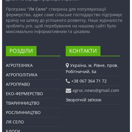
Програма
“Ля Село”
створена для популяризації
фермерства, адже саме сільське господарство підтримує
країну на шляху до успішного розвитку. Наші журналісти
зроблять усе, щоб перебування на нашому сайті було
максимально інформативним та цікавим.
РОЗДІЛИ
КОНТАКТИ
АГРОТЕХНІКА
Україна, м. Рівне, пров.
Робітничий, 6а
АГРОПОЛІТИКА
+38 067 364 71 72
АГРОПРАВО
agroc.news@gmail.com
ЕКО-ФЕРМЕРСТВО
Зворотній зв’язок
ТВАРИННИЦТВО
РОСЛИННИЦТВО
ЛЯ СЕЛО
БЛОГИ