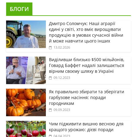
БЛОГИ
Дмитро Соломчук: Наші аграрії
єдині у світі, хто вміє вирощувати
продукцію в умовах сучасної війни
й може навчити цього інших
13.02.2026
Виділивши близько $500 мільйонів,
Говард Баффет надалі залишається
вірним своєму шляху в Україні
09.12.2023
Як правильно збирати та зберігати
гарбузове насіння: поради
городникам
09.09.2023
Чим підживити вишню весною для
кращого урожаю: дієві поради
04.04.2023