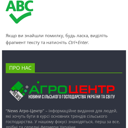
Якщо ви знайшли помилку, будь ласка, виділіть
фрагмент тексту та натисніть
Ctrl+Enter
.
ПРО НАС
“News Агро-Центр”
– інформаційне видання для людей,
які хочуть бути в курсі основних трендів сільського
господарства. У нашому фокусі знаходяться, перш за все,
дрібні та середні фермери України.