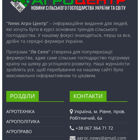
“News Агро-Центр”
– інформаційне видання для людей,
які хочуть бути в курсі основних трендів сільського
господарства. У нашому фокусі знаходяться, перш за все,
дрібні та середні фермери України.
Програма
“Ля Село”
створена для популяризації
фермерства, адже саме сільське господарство підтримує
країну на шляху до успішного розвитку. Наші журналісти
зроблять усе, щоб перебування на нашому сайті було
максимально інформативним та цікавим.
РОЗДІЛИ
КОНТАКТИ
АГРОТЕХНІКА
Україна, м. Рівне, пров.
Робітничий, 6а
АГРОПОЛІТИКА
+38 067 364 71 72
АГРОПРАВО
agroc.news@gmail.com