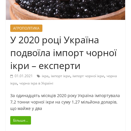
АГРОПОЛІТИКА
У 2020 році Україна
подвоїла імпорт чорної
ікри – експерти
,
,
,
01.01.2021
ікра
імпорт ікри
імпорт чорної ікри
чорна
,
ікра
чорна ікра в Україні
За одинадцять місяців 2020 року Україна імпортувала
7,2 тонни чорної ікри на суму 1,27 мільйона доларів,
що майже у два
Більше...