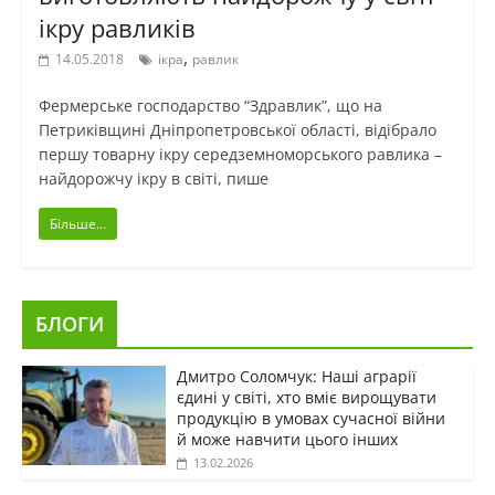
ікру равликів
,
14.05.2018
ікра
равлик
Фермерське господарство “Здравлик”, що на
Петриківщині Дніпропетровської області, відібрало
першу товарну ікру середземноморського равлика –
найдорожчу ікру в світі, пише
Більше...
БЛОГИ
Дмитро Соломчук: Наші аграрії
єдині у світі, хто вміє вирощувати
продукцію в умовах сучасної війни
й може навчити цього інших
13.02.2026