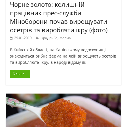
Чорне золото: колишній
працівник прес-служби
Міноборони почав вирощувати
осетрів та виробляти ікру (фото)
,
,
29.01.2019
ікра
риба
ферма
В Київській області, на Канівському водосховищі
знаходиться рибна ферма на якій вирощують осетрів
та виробляють ікру, в народі відому як
Більше...