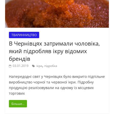
ТВАРИННИЦТВО
В Чернівцях затримали чоловіка,
який підробляв ікру відомих
брендів
,
03.01.2019
ікра
підробка
Напередодні свят у Чернівцях було викрито підпільне
виробництво чорної та червоної ікри. Підробну
продукцію реалізовували на одному із місцевих
торгових
Більше...