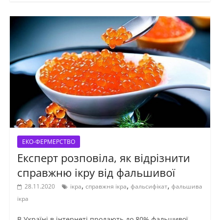
ЕКО-ФЕРМЕРСТВО
Експерт розповіла, як відрізнити
справжню ікру від фальшивої
,
,
,
28.11.2020
ікра
справжня ікра
фальсифікат
фальшива
ікра
В Україні в інтернеті продають до 80% фальшивої