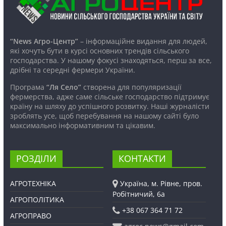
“News Агро-Центр”
– інформаційне видання для людей,
які хочуть бути в курсі основних трендів сільського
господарства. У нашому фокусі знаходяться, перш за все,
дрібні та середні фермери України.
Програма
“Ля Село”
створена для популяризації
фермерства, адже саме сільське господарство підтримує
країну на шляху до успішного розвитку. Наші журналісти
зроблять усе, щоб перебування на нашому сайті було
максимально інформативним та цікавим.
РОЗДІЛИ
КОНТАКТИ
АГРОТЕХНІКА
Україна, м. Рівне, пров.
Робітничий, 6а
АГРОПОЛІТИКА
+38 067 364 71 72
АГРОПРАВО