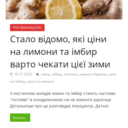
РОСЛИННИЦТВО
Стало відомо, які ціни
на лимони та імбир
варто чекати цієї зими
,
,
,
,
18.11.2020
зима
імбир
лимони
новини України
ціна
,
на імбир
ціна на лимони
З настанням холодів лимон та імбир стають частими
“гостями” в холодильниках чи не кожного українця.
Детальніше про це розповідає Агроцентр. Деталі:
Більше...