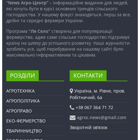
“News Агро-Центр”
– інформаційне видання для людей,
які хочуть бути в курсі основних трендів сільського
господарства. У нашому фокусі знаходяться, перш за все,
дрібні та середні фермери України.
Програма
“Ля Село”
створена для популяризації
фермерства, адже саме сільське господарство підтримує
країну на шляху до успішного розвитку. Наші журналісти
зроблять усе, щоб перебування на нашому сайті було
максимально інформативним та цікавим.
РОЗДІЛИ
КОНТАКТИ
АГРОТЕХНІКА
Україна, м. Рівне, пров.
Робітничий, 6а
АГРОПОЛІТИКА
+38 067 364 71 72
АГРОПРАВО
agroc.news@gmail.com
ЕКО-ФЕРМЕРСТВО
Зворотній зв’язок
ТВАРИННИЦТВО