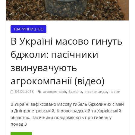
ТВАРИННИЦТВО
В Україні масово гинуть
бджоли: пасічники
звинувачують
агрокомпанії (відео)
,
,
,
04.06.2018
агрокомпанії
бджоли
інсектициди
пасіки
В Україні зафіксовано масову гибель бджолиних сімей
в Дніпропетровській, Кіровоградській та Харківській
областях. Пасічники повідомляють про гибель у
понад 3