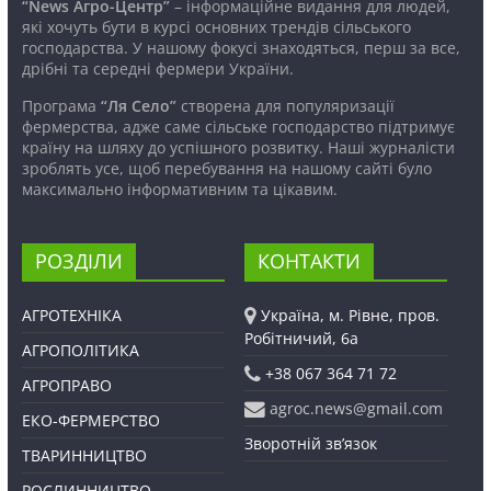
“News Агро-Центр”
– інформаційне видання для людей,
які хочуть бути в курсі основних трендів сільського
господарства. У нашому фокусі знаходяться, перш за все,
дрібні та середні фермери України.
Програма
“Ля Село”
створена для популяризації
фермерства, адже саме сільське господарство підтримує
країну на шляху до успішного розвитку. Наші журналісти
зроблять усе, щоб перебування на нашому сайті було
максимально інформативним та цікавим.
РОЗДІЛИ
КОНТАКТИ
АГРОТЕХНІКА
Україна, м. Рівне, пров.
Робітничий, 6а
АГРОПОЛІТИКА
+38 067 364 71 72
АГРОПРАВО
agroc.news@gmail.com
ЕКО-ФЕРМЕРСТВО
Зворотній зв’язок
ТВАРИННИЦТВО
РОСЛИННИЦТВО