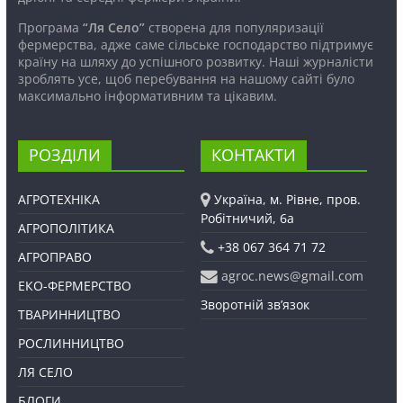
Програма
“Ля Село”
створена для популяризації
фермерства, адже саме сільське господарство підтримує
країну на шляху до успішного розвитку. Наші журналісти
зроблять усе, щоб перебування на нашому сайті було
максимально інформативним та цікавим.
РОЗДІЛИ
КОНТАКТИ
АГРОТЕХНІКА
Україна, м. Рівне, пров.
Робітничий, 6а
АГРОПОЛІТИКА
+38 067 364 71 72
АГРОПРАВО
agroc.news@gmail.com
ЕКО-ФЕРМЕРСТВО
Зворотній зв’язок
ТВАРИННИЦТВО
РОСЛИННИЦТВО
ЛЯ СЕЛО
БЛОГИ