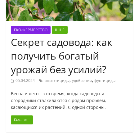
ЕКО-ФЕРМЕРСТВО
ІНШЕ
Секрет садовода: как
получить богатый
урожай без усилий?
,
,
05.04.2024
инсектициды
удобрения
фунгициды
Весна и лето – это время, когда садоводы и
огородники сталкиваются с рядом проблем,
касающихся их растений. С одной стороны,
Більше...