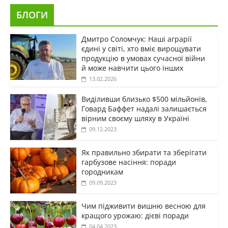
БЛОГИ
Дмитро Соломчук: Наші аграрії
єдині у світі, хто вміє вирощувати
продукцію в умовах сучасної війни
й може навчити цього інших
13.02.2026
Виділивши близько $500 мільйонів,
Говард Баффет надалі залишається
вірним своєму шляху в Україні
09.12.2023
Як правильно збирати та зберігати
гарбузове насіння: поради
городникам
09.09.2023
Чим підживити вишню весною для
кращого урожаю: дієві поради
04.04.2023