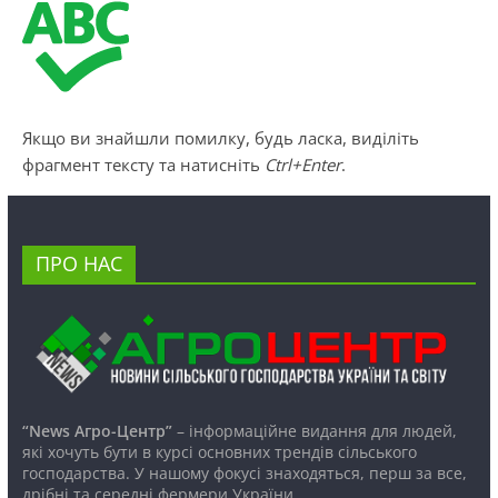
Якщо ви знайшли помилку, будь ласка, виділіть
фрагмент тексту та натисніть
Ctrl+Enter
.
ПРО НАС
“News Агро-Центр”
– інформаційне видання для людей,
які хочуть бути в курсі основних трендів сільського
господарства. У нашому фокусі знаходяться, перш за все,
дрібні та середні фермери України.