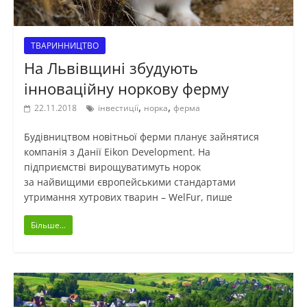
ТВАРИННИЦТВО
На Львівщині збудують
інноваційну норкову ферму
,
,
22.11.2018
інвестиції
норка
ферма
Будівництвом новітньої ферми планує зайнятися
компанія з Данії Eikon Development. На
підприємстві вирощуватимуть норок
за найвищими європейськими стандартами
утримання хутрових тварин – WelFur, пише
Більше...