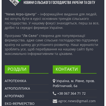
“News Агро-Центр”
– інформаційне видання для людей,
які хочуть бути в курсі основних трендів сільського
господарства. У нашому фокусі знаходяться, перш за все,
дрібні та середні фермери України.
Програма
“Ля Село”
створена для популяризації
фермерства, адже саме сільське господарство підтримує
країну на шляху до успішного розвитку. Наші журналісти
зроблять усе, щоб перебування на нашому сайті було
максимально інформативним та цікавим.
РОЗДІЛИ
КОНТАКТИ
АГРОТЕХНІКА
Україна, м. Рівне, пров.
Робітничий, 6а
АГРОПОЛІТИКА
+38 067 364 71 72
АГРОПРАВО
agroc.news@gmail.com
ЕКО-ФЕРМЕРСТВО