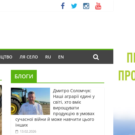
ИЦТВО
ЛЯ СЕЛО
RU
EN
БЛОГИ
Дмитро Соломчук:
Наші аграрії єдині у
світі, хто вміє
вирощувати
продукцію в умовах
сучасної війни й може навчити цього
інших
13.02.2026