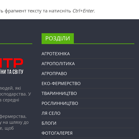
ь фрагмент тексту та натисніть
Ctrl+Enter
.
РОЗДІЛИ
АГРОТЕХНІКА
АГРОПОЛІТИКА
АГРОПРАВО
ЕКО-ФЕРМЕРСТВО
людей, які
ТВАРИННИЦТВО
господарства. У
а середні
РОСЛИННИЦТВО
ЛЯ СЕЛО
 фермерства,
у на шляху до
БЛОГИ
е, щоб
ФОТОГАЛЕРЕЯ