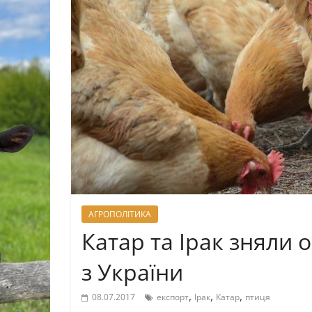
АГРОПОЛІТИКА
Катар та Ірак зняли 
з України
,
,
,
08.07.2017
експорт
Ірак
Катар
птиця