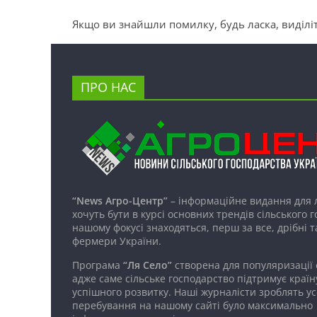
Якщо ви знайшли помилку, будь ласка, виділіт
ПРО НАС
“News Агро-Центр”
– інформаційне видання для 
хочуть бути в курсі основних трендів сільського 
нашому фокусі знаходяться, перш за все, дрібні т
фермери України.
Програма
“Ля Село”
створена для популяризації
адже саме сільське господарство підтримує країн
успішного розвитку. Наші журналісти зроблять ус
перебування на нашому сайті було максимально