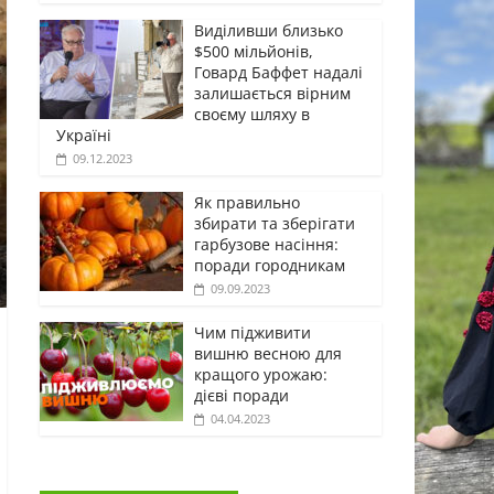
Виділивши близько
$500 мільйонів,
Говард Баффет надалі
залишається вірним
своєму шляху в
Україні
09.12.2023
Як правильно
збирати та зберігати
гарбузове насіння:
поради городникам
09.09.2023
Чим підживити
вишню весною для
кращого урожаю:
дієві поради
04.04.2023