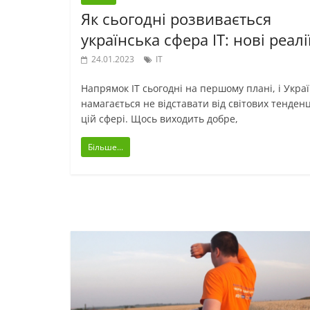
Як сьогодні розвивається
українська сфера IT: нові реалі
24.01.2023
ІТ
Напрямок IT сьогодні на першому плані, і Укра
намагається не відставати від світових тенденц
цій сфері. Щось виходить добре,
Більше...