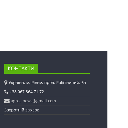
КОНТАКТИ
Україна, м. Рівне, пров. Робітничий, 6а
+38 067 364 71 72
agroc.news@gmail.com
Зворотній зв’язок