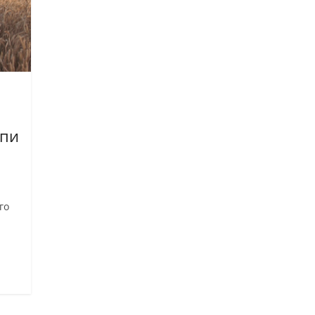
апи
го