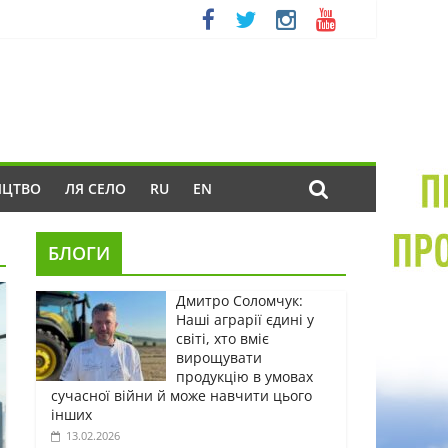
ИЦТВО
ЛЯ СЕЛО
RU
EN
БЛОГИ
Дмитро Соломчук:
Наші аграрії єдині у
світі, хто вміє
вирощувати
продукцію в умовах
сучасної війни й може навчити цього
інших
13.02.2026