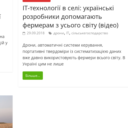
IT-технології в селі: українські
ї
розробники допомагають
фермерам з усього світу (відео)
,
,
29.09.2018
дрони
ІТ
сільськегосподарство
їна
ій у
Дрони, автоматичні системи керування,
портативні твердоміри із систематизацією даних
вже давно використовують фермери всього світу. В
Україні цим не лише
Більше...