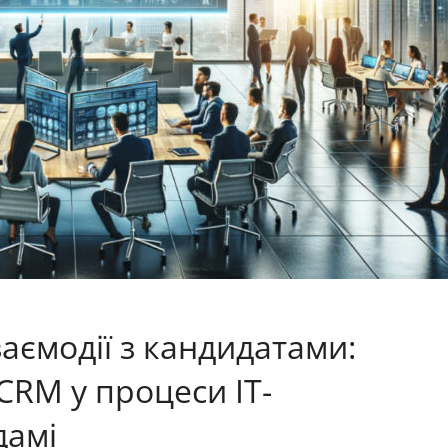
аємодії з кандидатами:
CRM у процеси ІТ-
дамі