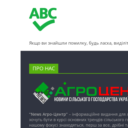
Якщо ви знайшли помилку, будь ласка, виділіт
ПРО НАС
“News Агро-Центр”
– інформаційне видання для 
хочуть бути в курсі основних трендів сільського 
нашому фокусі знаходяться, перш за все, дрібні т