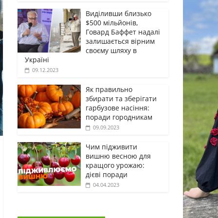
Виділивши близько
$500 мільйонів,
Говард Баффет надалі
залишається вірним
своєму шляху в
Україні
09.12.2023
Як правильно
збирати та зберігати
гарбузове насіння:
поради городникам
09.09.2023
Чим підживити
вишню весною для
кращого урожаю:
дієві поради
04.04.2023