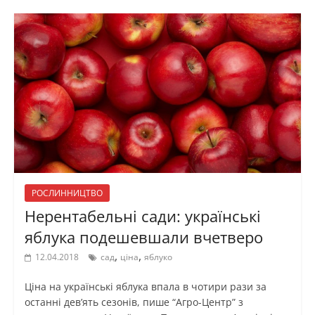
РОСЛИННИЦТВО
Нерентабельні сади: українські
яблука подешевшали вчетверо
,
,
12.04.2018
сад
ціна
яблуко
Ціна на українські яблука впала в чотири рази за
останні дев’ять сезонів, пише “Агро-Центр” з