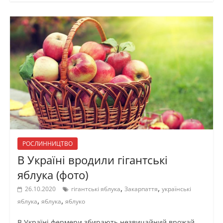
РОСЛИННИЦТВО
В Україні вродили гігантські
яблука (фото)
,
,
26.10.2020
гігантські яблука
Закарпаття
українські
,
,
яблука
яблука
яблуко
В Україні фермери збирають незвичайний врожай