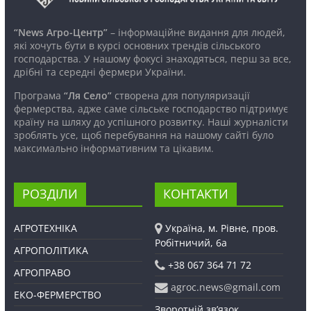
“News Агро-Центр”
– інформаційне видання для людей,
які хочуть бути в курсі основних трендів сільського
господарства. У нашому фокусі знаходяться, перш за все,
дрібні та середні фермери України.
Програма
“Ля Село”
створена для популяризації
фермерства, адже саме сільське господарство підтримує
країну на шляху до успішного розвитку. Наші журналісти
зроблять усе, щоб перебування на нашому сайті було
максимально інформативним та цікавим.
РОЗДІЛИ
КОНТАКТИ
АГРОТЕХНІКА
Україна, м. Рівне, пров.
Робітничий, 6а
АГРОПОЛІТИКА
+38 067 364 71 72
АГРОПРАВО
agroc.news@gmail.com
ЕКО-ФЕРМЕРСТВО
Зворотній зв’язок