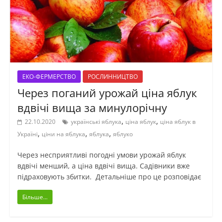
ЕКО-ФЕРМЕРСТВО
РОСЛИННИЦТВО
Через поганий урожай ціна яблук
вдвічі вища за минулорічну
,
,
22.10.2020
українські яблука
ціна яблук
ціна яблук в
,
,
,
Україні
ціни на яблука
яблука
яблуко
Через несприятливі погодні умови урожай яблук
вдвічі менший, а ціна вдвічі вища. Садівники вже
підраховують збитки. Детальніше про це розповідає
Більше...