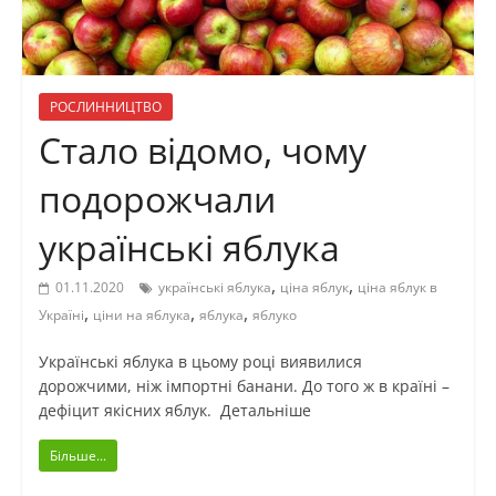
РОСЛИННИЦТВО
Стало відомо, чому
подорожчали
українські яблука
,
,
01.11.2020
українські яблука
ціна яблук
ціна яблук в
,
,
,
Україні
ціни на яблука
яблука
яблуко
Українські яблука в цьому році виявилися
дорожчими, ніж імпортні банани. До того ж в країні –
дефіцит якісних яблук. Детальніше
Більше...