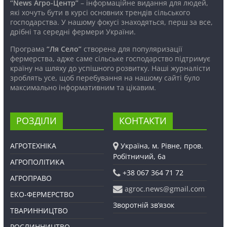
“News Агро-Центр”
– інформаційне видання для людей,
які хочуть бути в курсі основних трендів сільського
господарства. У нашому фокусі знаходяться, перш за все,
дрібні та середні фермери України.
Програма
“Ля Село”
створена для популяризації
фермерства, адже саме сільське господарство підтримує
країну на шляху до успішного розвитку. Наші журналісти
зроблять усе, щоб перебування на нашому сайті було
максимально інформативним та цікавим.
РОЗДІЛИ
КОНТАКТИ
АГРОТЕХНІКА
Україна, м. Рівне, пров.
Робітничий, 6а
АГРОПОЛІТИКА
+38 067 364 71 72
АГРОПРАВО
agroc.news@gmail.com
ЕКО-ФЕРМЕРСТВО
Зворотній зв’язок
ТВАРИННИЦТВО
РОСЛИННИЦТВО