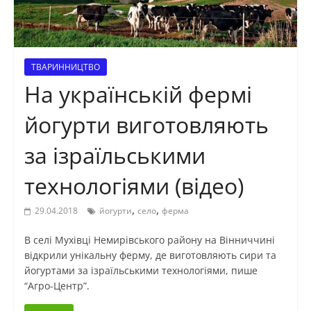
ТВАРИННИЦТВО
На українській фермі
йогурти виготовляють
за ізраїльськими
технологіями (відео)
,
,
29.04.2018
йогурти
село
ферма
В селі Мухівці Немирівського району на Вінниччині
відкрили унікальну ферму, де виготовляють сири та
йогуртами за ізраїльськими технологіями, пише
“Агро-Центр”.