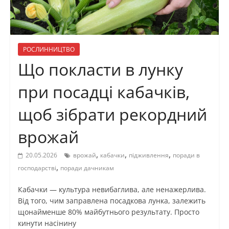
РОСЛИННИЦТВО
Що покласти в лунку
при посадці кабачків,
щоб зібрати рекордний
врожай
,
,
,
20.05.2026
врожай
кабачки
підживлення
поради в
,
господарстві
поради дачникам
Кабачки — культура невибаглива, але ненажерлива.
Від того, чим заправлена посадкова лунка, залежить
щонайменше 80% майбутнього результату. Просто
кинути насінину