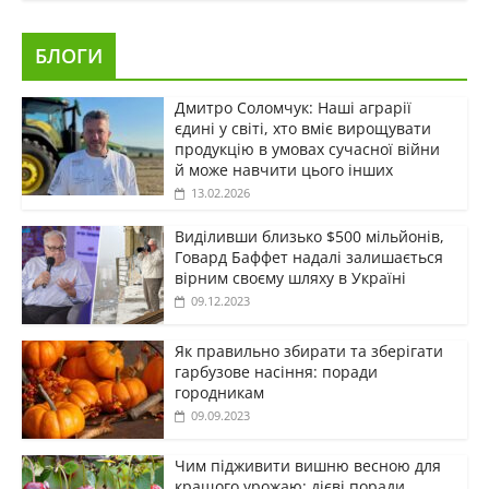
БЛОГИ
Дмитро Соломчук: Наші аграрії
єдині у світі, хто вміє вирощувати
продукцію в умовах сучасної війни
й може навчити цього інших
13.02.2026
Виділивши близько $500 мільйонів,
Говард Баффет надалі залишається
вірним своєму шляху в Україні
09.12.2023
Як правильно збирати та зберігати
гарбузове насіння: поради
городникам
09.09.2023
Чим підживити вишню весною для
кращого урожаю: дієві поради