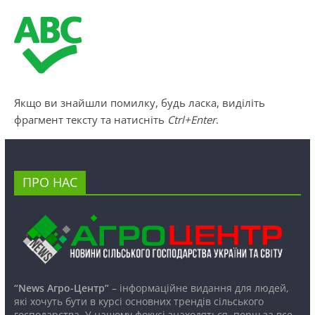
Якщо ви знайшли помилку, будь ласка, виділіть
фрагмент тексту та натисніть
Ctrl+Enter
.
ПРО НАС
“News Агро-Центр”
– інформаційне видання для людей,
які хочуть бути в курсі основних трендів сільського
господарства. У нашому фокусі знаходяться, перш за все,