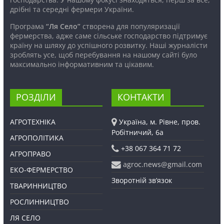
дрібні та середні фермери України.
Програма
“Ля Село”
створена для популяризації
фермерства, адже саме сільське господарство підтримує
країну на шляху до успішного розвитку. Наші журналісти
зроблять усе, щоб перебування на нашому сайті було
максимально інформативним та цікавим.
РОЗДІЛИ
КОНТАКТИ
АГРОТЕХНІКА
Україна, м. Рівне, пров.
Робітничий, 6а
АГРОПОЛІТИКА
+38 067 364 71 72
АГРОПРАВО
agroc.news@gmail.com
ЕКО-ФЕРМЕРСТВО
Зворотній зв’язок
ТВАРИННИЦТВО
РОСЛИННИЦТВО
ЛЯ СЕЛО