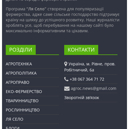
Програма
“Ля Село”
створена для популяризації
фермерства, адже саме сільське господарство підтримує
країну на шляху до успішного розвитку. Наші журналісти
зроблять усе, щоб перебування на нашому сайті було
максимально інформативним та цікавим.
РОЗДІЛИ
КОНТАКТИ
АГРОТЕХНІКА
Україна, м. Рівне, пров.
Робітничий, 6а
АГРОПОЛІТИКА
+38 067 364 71 72
АГРОПРАВО
agroc.news@gmail.com
ЕКО-ФЕРМЕРСТВО
Зворотній зв’язок
ТВАРИННИЦТВО
РОСЛИННИЦТВО
ЛЯ СЕЛО
БЛОГИ