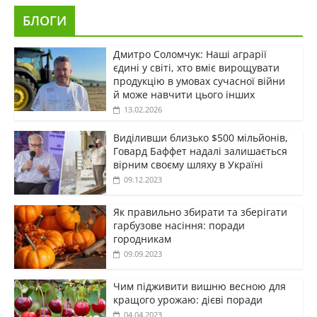
БЛОГИ
Дмитро Соломчук: Наші аграрії
єдині у світі, хто вміє вирощувати
продукцію в умовах сучасної війни
й може навчити цього інших
13.02.2026
Виділивши близько $500 мільйонів,
Говард Баффет надалі залишається
вірним своєму шляху в Україні
09.12.2023
Як правильно збирати та зберігати
гарбузове насіння: поради
городникам
09.09.2023
Чим підживити вишню весною для
кращого урожаю: дієві поради
04.04.2023