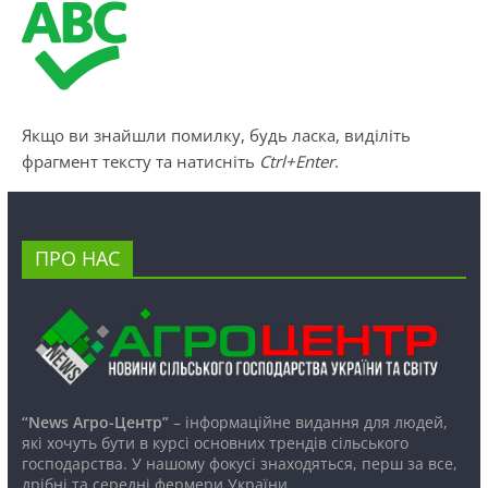
Якщо ви знайшли помилку, будь ласка, виділіть
фрагмент тексту та натисніть
Ctrl+Enter
.
ПРО НАС
“News Агро-Центр”
– інформаційне видання для людей,
які хочуть бути в курсі основних трендів сільського
господарства. У нашому фокусі знаходяться, перш за все,
дрібні та середні фермери України.