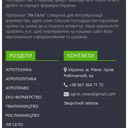
дрібні та середні фермери України.
Програма
“Ля Село”
створена для популяризації
фермерства, адже саме сільське господарство підтримує
країну на шляху до успішного розвитку. Наші журналісти
зроблять усе, щоб перебування на нашому сайті було
максимально інформативним та цікавим.
РОЗДІЛИ
КОНТАКТИ
АГРОТЕХНІКА
Україна, м. Рівне, пров.
Робітничий, 6а
АГРОПОЛІТИКА
+38 067 364 71 72
АГРОПРАВО
agroc.news@gmail.com
ЕКО-ФЕРМЕРСТВО
Зворотній зв’язок
ТВАРИННИЦТВО
РОСЛИННИЦТВО
ЛЯ СЕЛО