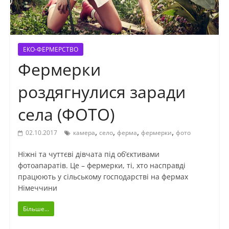
ЕКО-ФЕРМЕРСТВО
Фермерки
роздягнулися заради
села (ФОТО)
,
,
,
,
02.10.2017
камера
село
ферма
фермерки
фото
Ніжні та чуттєві дівчата під об’єктивами
фотоапаратів. Це – фермерки, ті, хто насправді
працюють у сільському господарстві на фермах
Німеччини
Більше...