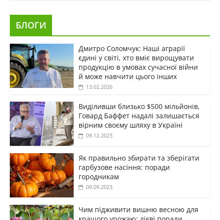
БЛОГИ
Дмитро Соломчук: Наші аграрії
єдині у світі, хто вміє вирощувати
продукцію в умовах сучасної війни
й може навчити цього інших
13.02.2026
Виділивши близько $500 мільйонів,
Говард Баффет надалі залишається
вірним своєму шляху в Україні
09.12.2023
Як правильно збирати та зберігати
гарбузове насіння: поради
городникам
09.09.2023
Чим підживити вишню весною для
кращого урожаю: дієві поради