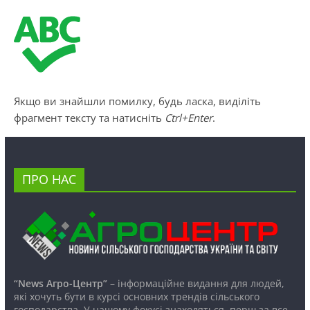
Якщо ви знайшли помилку, будь ласка, виділіть
фрагмент тексту та натисніть
Ctrl+Enter
.
ПРО НАС
“News Агро-Центр”
– інформаційне видання для людей,
які хочуть бути в курсі основних трендів сільського
господарства. У нашому фокусі знаходяться, перш за все,