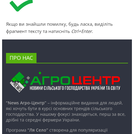
Якщо ви знайшли помилку, будь ласка, виділіть
фрагмент тексту та натисніть
Ctrl+Enter
.
ПРО НАС
“News Агро-Центр”
– інформаційне видання для людей,
які хочуть бути в курсі основних трендів сільського
господарства. У нашому фокусі знаходяться, перш за все,
дрібні та середні фермери України.
Програма
“Ля Село”
створена для популяризації