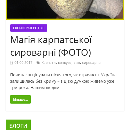
ЕКО-ФЕРМЕРСТВО
Магія карпатської
сироварні (ФОТО)
,
,
,
01.09.2017
Карпати
конкурс
сир
сироварня
Починаєш цінувати після того, як втрачаєш. Україна
залишилась без Криму – з цією думкою живемо уже
три роки. Нашим людям
Більше...
БЛОГИ