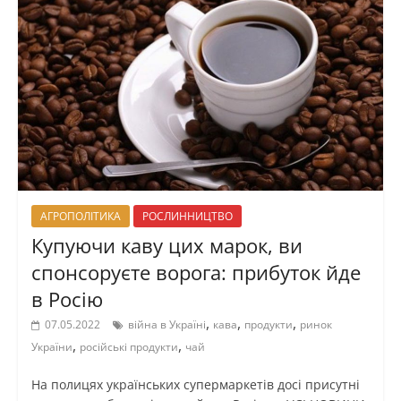
АГРОПОЛІТИКА
РОСЛИННИЦТВО
Купуючи каву цих марок, ви
спонсоруєте ворога: прибуток йде
в Росію
,
,
,
07.05.2022
війна в Україні
кава
продукти
ринок
,
,
України
російські продукти
чай
На полицях українських супермаркетів досі присутні