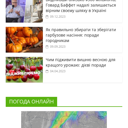
Говард Баффет надалі залишається
вірним своєму шляху в Україні
09.12.2023
Як правильно збирати та зберігати
гарбузове насіння: поради
городникам
09.09.2023
Чим підживити вишню весною для
кращого урожаю: дієві поради
04.04.2023
ПОГОДА ОНЛАЙН