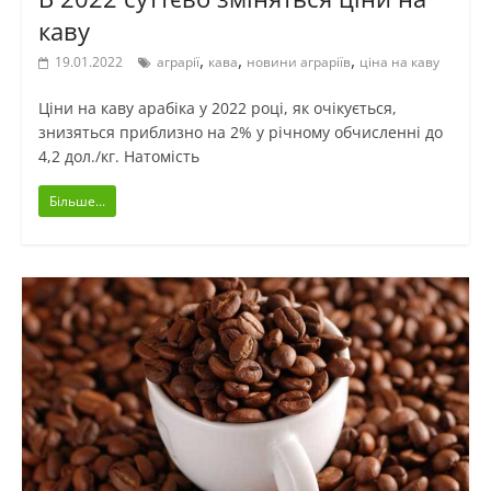
каву
,
,
,
19.01.2022
аграрії
кава
новини аграріїв
ціна на каву
Ціни на каву арабіка у 2022 році, як очікується,
знизяться приблизно на 2% у річному обчисленні до
4,2 дол./кг. Натомість
Більше...