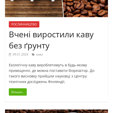
РОСЛИННИЦТВО
Вчені виростили каву
без ґрунту
09.01.2024
кава
Екологічну каву вироблятимуть в будь-якому
приміщенні, де можна поставити біореактор. До
такого висновку прийшли науковці з Центру
технічних досліджень Фінляндії,
Більше...