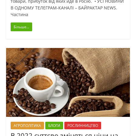
товари, прибуток від яких йде в Росію. • УСІ НОВИНИ
В ОДНОМУ ТЕЛЕГРАМ-КАНАЛІ – БАЙРАКТАР NEWS.
Частина
Більше...
АГРОПОЛІТИКА
БЛОГИ
РОСЛИННИЦТВО
В 2022 суттєво зміняться ціни на