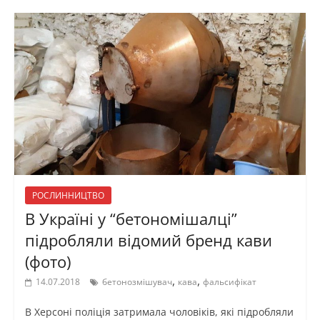
РОСЛИННИЦТВО
В Україні у “бетономішалці”
підробляли відомий бренд кави
(фото)
,
,
14.07.2018
бетонозмішувач
кава
фальсифікат
В Херсоні поліція затримала чоловіків, які підробляли