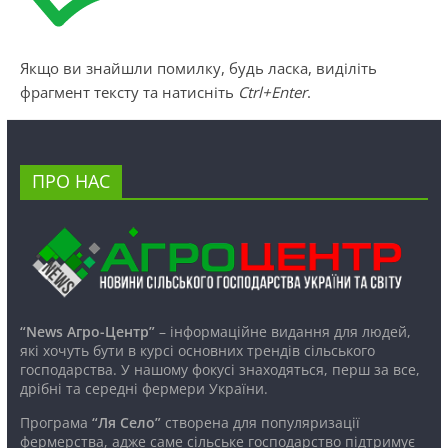
Якщо ви знайшли помилку, будь ласка, виділіть
фрагмент тексту та натисніть
Ctrl+Enter
.
ПРО НАС
“News Агро-Центр”
– інформаційне видання для людей,
які хочуть бути в курсі основних трендів сільського
господарства. У нашому фокусі знаходяться, перш за все,
дрібні та середні фермери України.
Програма
“Ля Село”
створена для популяризації
фермерства, адже саме сільське господарство підтримує