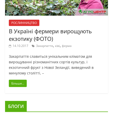
РОСЛИННИЦТВО
В Україні фермери вирощують
екзотику (ФОТО)
,
,
14.10.2017
Закарпаття
ківі
ферма
Закарпаття славиться унікальним кліматом для
вирощуванні різноманітних сортів культур, і
екзотичний фрукт з Нової Зеландії, виведений в
минулому столітті, –
Більше...
БЛОГИ