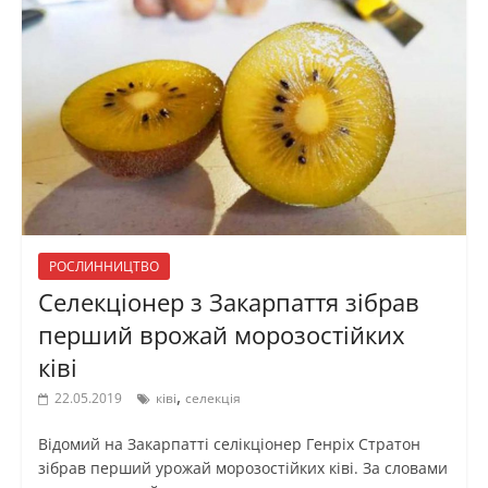
РОСЛИННИЦТВО
Селекціонер з Закарпаття зібрав
перший врожай морозостійких
ківі
,
22.05.2019
ківі
селекція
Відомий на Закарпатті селікціонер Генріх Стратон
зібрав перший урожай морозостійких ківі. За словами