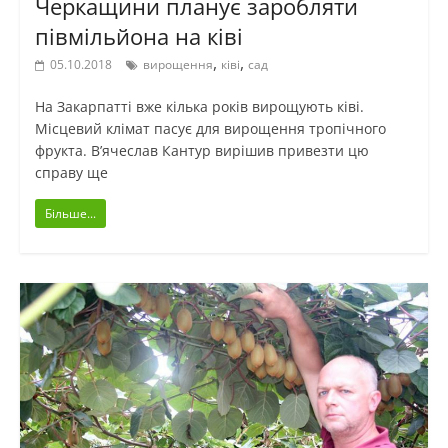
Черкащини планує заробляти
півмільйона на ківі
,
,
05.10.2018
вирощення
ківі
сад
На Закарпатті вже кілька років вирощують ківі.
Місцевий клімат пасує для вирощення тропічного
фрукта. В’ячеслав Кантур вирішив привезти цю
справу ще
Більше...