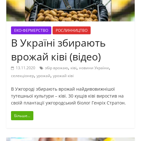
ЕКО-ФЕРМЕРСТВО
РОСЛИННИЦТВО
В Україні збирають
врожай ківі (відео)
,
,
,
13.11.2020
збір врожаю
ківі
новини України
,
,
селекціонер
урожай
урожай ківі
В Ужгороді збирають врожай найдивовижнішої
тутешньої культури – ківі. 30 кущів ківі виростив на
своїй плантації ужгородський біолог Генріх Стратон.
Більше...