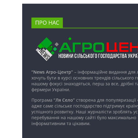
ПРО НАС
“News Агро-Центр”
– інформаційне видання для 
хочуть бути в курсі основних трендів сільського 
нашому фокусі знаходяться, перш за все, дрібні т
фермери України.
Програма
“Ля Село”
створена для популяризації
адже саме сільське господарство підтримує країн
успішного розвитку. Наші журналісти зроблять ус
перебування на нашому сайті було максимально
інформативним та цікавим.