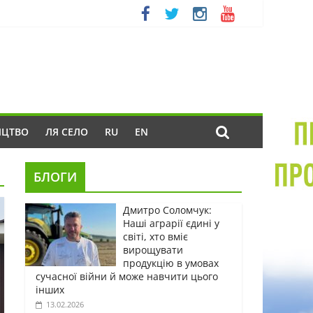
ИЦТВО
ЛЯ СЕЛО
RU
EN
БЛОГИ
Дмитро Соломчук:
Наші аграрії єдині у
світі, хто вміє
вирощувати
продукцію в умовах
сучасної війни й може навчити цього
інших
13.02.2026