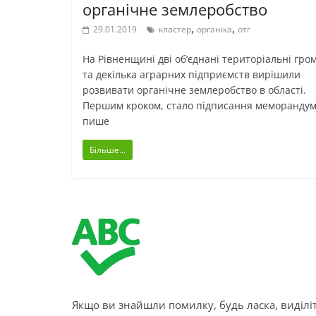
органічне землеробство
,
,
29.01.2019
кластер
органіка
отг
На Рівненщині дві об’єднані територіальні гро
та декілька аграрних підприємств вирішили
розвивати органічне землеробство в області.
Першим кроком, стало підписання меморандум
пише
Більше...
Якщо ви знайшли помилку, будь ласка, виділіт