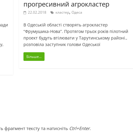
прогресивний агрокластер
,
22.02.2018
кластер
Одеса
мади
В Одеській області створять агрокластер
“Фрумушика-Нова”. Протягом трьох років пілотний
проект будуть втілювати у Тарутинському районі.,
у,
розповіла заступник голови Одеської
Більше...
ь фрагмент тексту та натисніть
Ctrl+Enter
.