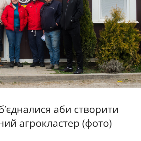
б’єдналися аби створити
ний агрокластер (фото)