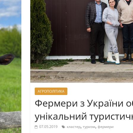
АГРОПОЛІТИКА
Фермери з України о
унікальний туристич
,
,
07.05.2019
кластер
туризм
фермери