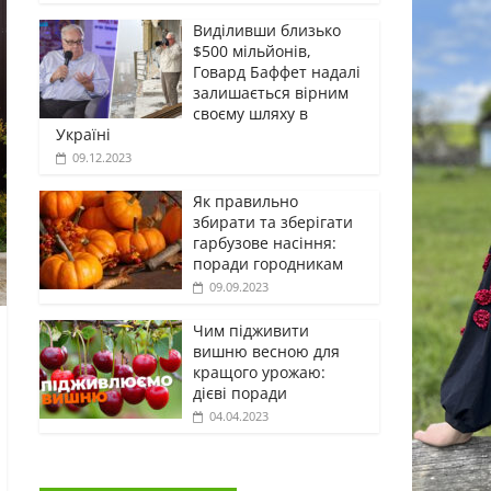
Виділивши близько
$500 мільйонів,
Говард Баффет надалі
залишається вірним
своєму шляху в
Україні
09.12.2023
Як правильно
збирати та зберігати
гарбузове насіння:
поради городникам
09.09.2023
Чим підживити
вишню весною для
кращого урожаю:
дієві поради
04.04.2023