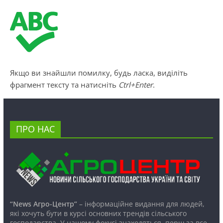
Якщо ви знайшли помилку, будь ласка, виділіть
фрагмент тексту та натисніть
Ctrl+Enter
.
ПРО НАС
“News Агро-Центр”
– інформаційне видання для людей,
які хочуть бути в курсі основних трендів сільського
господарства. У нашому фокусі знаходяться, перш за все,