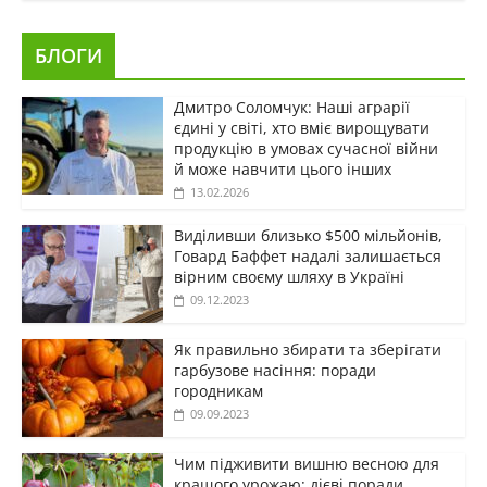
БЛОГИ
Дмитро Соломчук: Наші аграрії
єдині у світі, хто вміє вирощувати
продукцію в умовах сучасної війни
й може навчити цього інших
13.02.2026
Виділивши близько $500 мільйонів,
Говард Баффет надалі залишається
вірним своєму шляху в Україні
09.12.2023
Як правильно збирати та зберігати
гарбузове насіння: поради
городникам
09.09.2023
Чим підживити вишню весною для
кращого урожаю: дієві поради