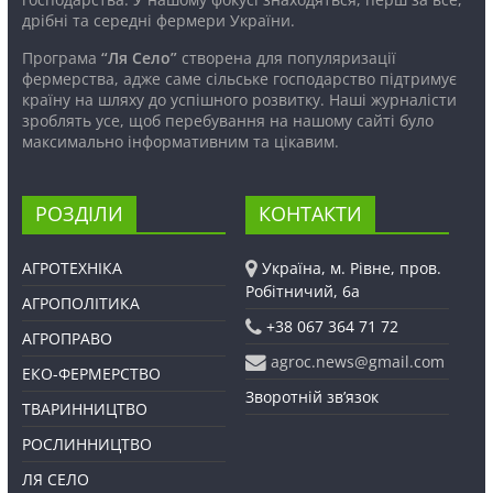
дрібні та середні фермери України.
Програма
“Ля Село”
створена для популяризації
фермерства, адже саме сільське господарство підтримує
країну на шляху до успішного розвитку. Наші журналісти
зроблять усе, щоб перебування на нашому сайті було
максимально інформативним та цікавим.
РОЗДІЛИ
КОНТАКТИ
АГРОТЕХНІКА
Україна, м. Рівне, пров.
Робітничий, 6а
АГРОПОЛІТИКА
+38 067 364 71 72
АГРОПРАВО
agroc.news@gmail.com
ЕКО-ФЕРМЕРСТВО
Зворотній зв’язок
ТВАРИННИЦТВО
РОСЛИННИЦТВО
ЛЯ СЕЛО