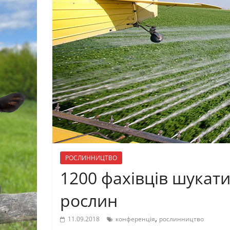
РОСЛИННИЦТВО
1200 фахівців шукат
рослин
,
11.09.2018
конференція
рослинництво