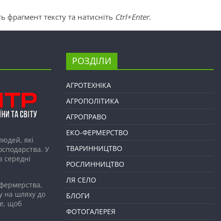
ь фрагмент тексту та натисніть
Ctrl+Enter
.
РОЗДІЛИ
АГРОТЕХНІКА
АГРОПОЛІТИКА
АГРОПРАВО
ЕКО-ФЕРМЕРСТВО
людей, які
ТВАРИННИЦТВО
господарства. У
а середні
РОСЛИННИЦТВО
ЛЯ СЕЛО
 фермерства,
у на шляху до
БЛОГИ
е, щоб
ФОТОГАЛЕРЕЯ