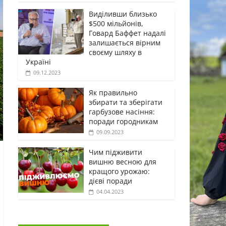
Виділивши близько
$500 мільйонів,
Говард Баффет надалі
залишається вірним
своєму шляху в
Україні
09.12.2023
Як правильно
збирати та зберігати
гарбузове насіння:
поради городникам
09.09.2023
Чим підживити
вишню весною для
кращого урожаю:
дієві поради
04.04.2023