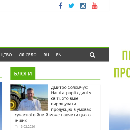
ИЦТВО
ЛЯ СЕЛО
RU
EN
БЛОГИ
Дмитро Соломчук:
Наші аграрії єдині у
світі, хто вміє
вирощувати
продукцію в умовах
сучасної війни й може навчити цього
інших
13.02.2026