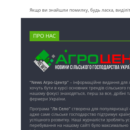
Якщо ви знайшли помилку, будь ласка, виділіт
ПРО НАС
“News Агро-Центр”
– інформаційне видання для 
хочуть бути в курсі основних трендів сільського 
нашому фокусі знаходяться, перш за все, дрібні т
фермери України.
Програма
“Ля Село”
створена для популяризації
адже саме сільське господарство підтримує країн
успішного розвитку. Наші журналісти зроблять ус
перебування на нашому сайті було максимально