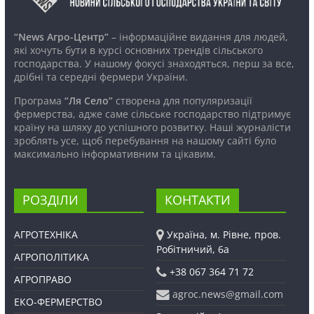
“News Агро-Центр”
– інформаційне видання для людей,
які хочуть бути в курсі основних трендів сільського
господарства. У нашому фокусі знаходяться, перш за все,
дрібні та середні фермери України.
Програма
“Ля Село”
створена для популяризації
фермерства, адже саме сільське господарство підтримує
країну на шляху до успішного розвитку. Наші журналісти
зроблять усе, щоб перебування на нашому сайті було
максимально інформативним та цікавим.
РОЗДІЛИ
КОНТАКТИ
АГРОТЕХНІКА
Україна, м. Рівне, пров.
Робітничий, 6а
АГРОПОЛІТИКА
+38 067 364 71 72
АГРОПРАВО
agroc.news@gmail.com
ЕКО-ФЕРМЕРСТВО