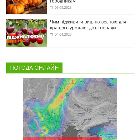
городникам
09.09.2023
Чим підживити вишню весною для
кращого урожаю: дієві поради
04.04.2023
ПОГОДА ОНЛАЙН