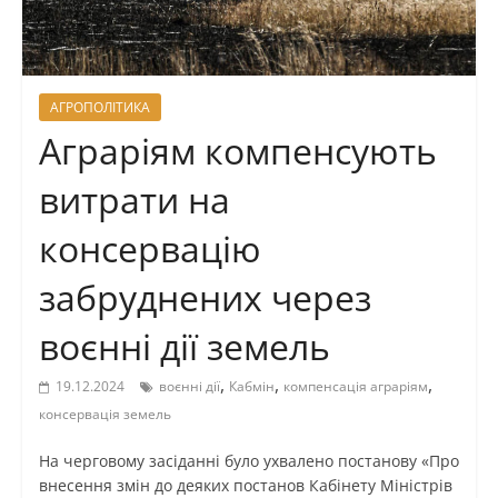
АГРОПОЛІТИКА
Аграріям компенсують
витрати на
консервацію
забруднених через
воєнні дії земель
,
,
,
19.12.2024
воєнні дії
Кабмін
компенсація аграріям
консервація земель
На черговому засіданні було ухвалено постанову «Про
внесення змін до деяких постанов Кабінету Міністрів