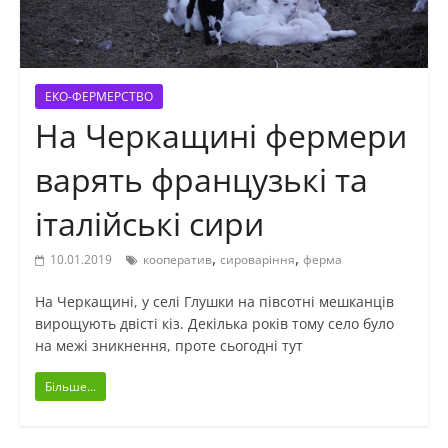
ЕКО-ФЕРМЕРСТВО
На Черкащині фермери
варять французькі та
італійські сири
,
,
10.01.2019
кооператив
сироваріння
ферма
На Черкащині, у селі Глушки на півсотні мешканців
вирощують двісті кіз. Декілька років тому село було
на межі зникнення, проте сьогодні тут
Більше...