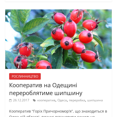
РОСЛИННИЦТВО
Кооператив на Одещині
перероблятиме шипшину
,
,
,
26.12.2017
кооператив
Одеса
переробка
шипшина
Кооператив “Горіх Причорномор’я”, що знаходиться в
Одеській області, планує встановити сушильне