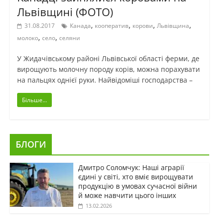
Львівщині (ФОТО)
,
,
,
,
31.08.2017
Канада
кооператив
корови
Львівщина
,
,
молоко
село
селяни
У Жидачівському районі Львівської області ферми, де
вирощують молочну породу корів, можна порахувати
на пальцях однієї руки. Найвідоміші господарства –
Більше...
БЛОГИ
Дмитро Соломчук: Наші аграрії
єдині у світі, хто вміє вирощувати
продукцію в умовах сучасної війни
й може навчити цього інших
13.02.2026