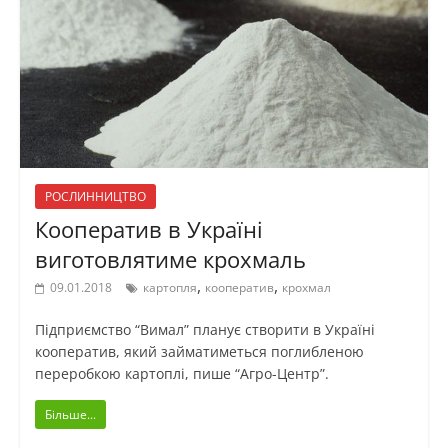
РОСЛИННИЦТВО
Кооператив в Україні
виготовлятиме крохмаль
,
,
09.01.2018
картопля
кооператив
крохмал
Підприємство “Вимал” планує створити в Україні
кооператив, який займатиметься поглибленою
переробкою картоплі, пише “Агро-Центр”.
Більше...