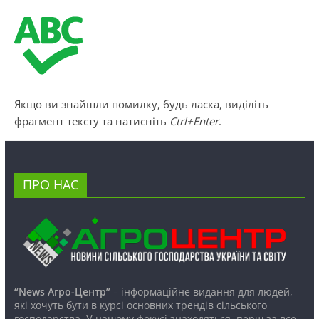
Якщо ви знайшли помилку, будь ласка, виділіть
фрагмент тексту та натисніть
Ctrl+Enter
.
ПРО НАС
“News Агро-Центр”
– інформаційне видання для людей,
які хочуть бути в курсі основних трендів сільського
господарства. У нашому фокусі знаходяться, перш за все,