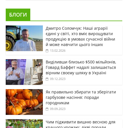
БЛОГИ
Дмитро Соломчук: Наші аграрії
єдині у світі, хто вміє вирощувати
продукцію в умовах сучасної війни
й може навчити цього інших
13.02.2026
Виділивши близько $500 мільйонів,
Говард Баффет надалі залишається
вірним своєму шляху в Україні
09.12.2023
Як правильно збирати та зберігати
гарбузове насіння: поради
городникам
09.09.2023
Чим підживити вишню весною для
кращого урожаю: дієві поради