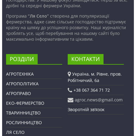
дрібні та середні фермери України.
Програма
“Ля Село”
створена для популяризації
фермерства, адже саме сільське господарство підтримує
країну на шляху до успішного розвитку. Наші журналісти
зроблять усе, щоб перебування на нашому сайті було
максимально інформативним та цікавим.
РОЗДІЛИ
КОНТАКТИ
АГРОТЕХНІКА
Україна, м. Рівне, пров.
Робітничий, 6а
АГРОПОЛІТИКА
+38 067 364 71 72
АГРОПРАВО
agroc.news@gmail.com
ЕКО-ФЕРМЕРСТВО
Зворотній зв’язок
ТВАРИННИЦТВО
РОСЛИННИЦТВО
ЛЯ СЕЛО