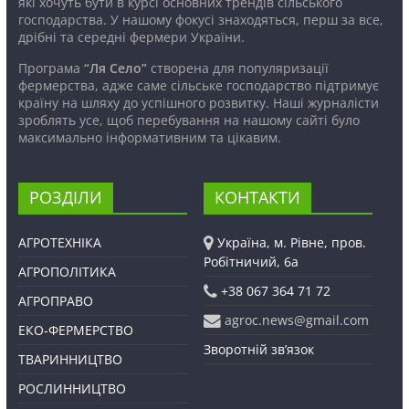
які хочуть бути в курсі основних трендів сільського
господарства. У нашому фокусі знаходяться, перш за все,
дрібні та середні фермери України.
Програма
“Ля Село”
створена для популяризації
фермерства, адже саме сільське господарство підтримує
країну на шляху до успішного розвитку. Наші журналісти
зроблять усе, щоб перебування на нашому сайті було
максимально інформативним та цікавим.
РОЗДІЛИ
КОНТАКТИ
АГРОТЕХНІКА
Україна, м. Рівне, пров.
Робітничий, 6а
АГРОПОЛІТИКА
+38 067 364 71 72
АГРОПРАВО
agroc.news@gmail.com
ЕКО-ФЕРМЕРСТВО
Зворотній зв’язок
ТВАРИННИЦТВО
РОСЛИННИЦТВО