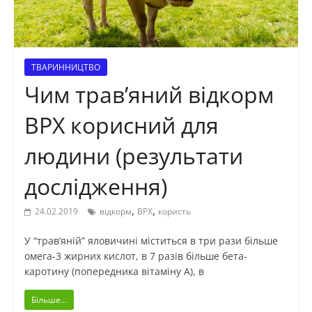
ТВАРИННИЦТВО
Чим трав’яний відкорм
ВРХ корисний для
людини (результати
дослідження)
,
,
24.02.2019
відкорм
ВРХ
користь
У “трав’яній” яловичині міститься в три рази більше
омега-3 жирних кислот, в 7 разів більше бета-
каротину (попередника вітаміну А), в
Більше...