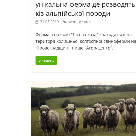
унікальна ферма де розводять
кіз альпійської породи
,
31.05.2019
кози
ферма
Ферма з назвою “Лісова коза” знаходиться на
території колишньої колгоспної свиноферми н
Кіровоградщині, пише “Агро-Центр”.
Більше...