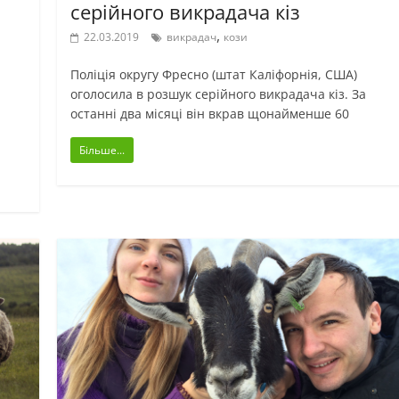
серійного викрадача кіз
,
22.03.2019
викрадач
кози
Поліція округу Фресно (штат Каліфорнія, США)
оголосила в розшук серійного викрадача кіз. За
останні два місяці він вкрав щонайменше 60
а
Більше...