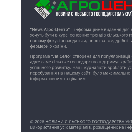
“News Агро-Центр”
– інформаційне видання для 
хочуть бути в курсі основних трендів сільського 
нашому фокусі знаходяться, перш за все, дрібні т
фермери України.
Програма
“Ля Село”
створена для популяризації
адже саме сільське господарство підтримує країн
успішного розвитку. Наші журналісти зроблять ус
перебування на нашому сайті було максимально
інформативним та цікавим.
© 2026
НОВИНИ СІЛЬСЬКОГО ГОСПОДАРСТВА УКР
Використання усіх матеріалів, розміщених на ін