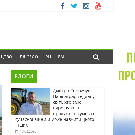
ИЦТВО
ЛЯ СЕЛО
RU
EN
БЛОГИ
Дмитро Соломчук:
Наші аграрії єдині у
світі, хто вміє
вирощувати
продукцію в умовах
сучасної війни й може навчити цього
інших
13.02.2026