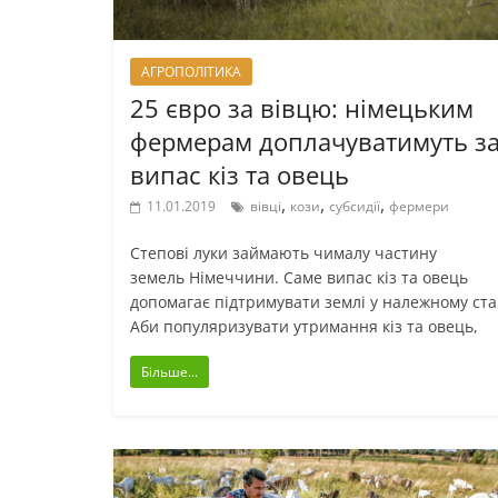
АГРОПОЛІТИКА
25 євро за вівцю: німецьким
фермерам доплачуватимуть з
випас кіз та овець
,
,
,
11.01.2019
вівці
кози
субсидії
фермери
Степові луки займають чималу частину
земель Німеччини. Саме випас кіз та овець
допомагає підтримувати землі у належному ста
Аби популяризувати утримання кіз та овець,
Більше...