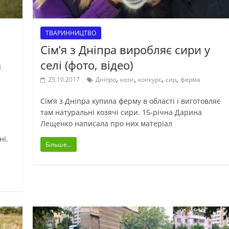
ТВАРИННИЦТВО
Сім’я з Дніпра виробляє сири у
а
селі (фото, відео)
,
,
,
,
25.10.2017
Дніпро
кози
конкурс
сир
ферма
Сім’я з Дніпра купила ферму в області і виготовляє
там натуральні козячі сири. 15-річна Дарина
Лещенко написала про них матеріал
ні.
Більше...