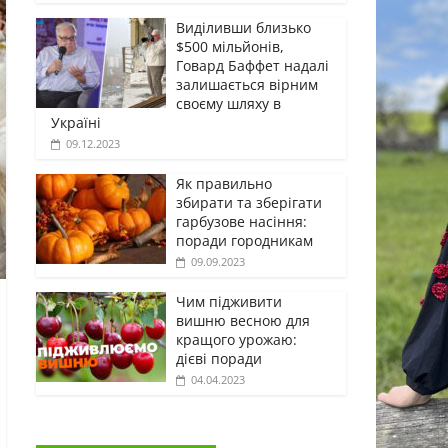
Виділивши близько
$500 мільйонів,
Говард Баффет надалі
залишається вірним
своєму шляху в
Україні
09.12.2023
Як правильно
збирати та зберігати
гарбузове насіння:
поради городникам
09.09.2023
Чим підживити
вишню весною для
кращого урожаю:
дієві поради
04.04.2023