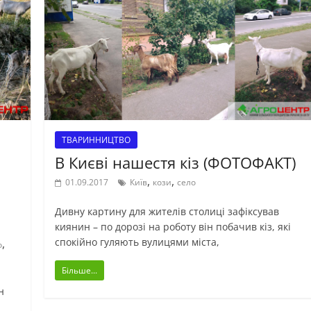
ТВАРИННИЦТВО
В Києві нашестя кіз (ФОТОФАКТ)
,
,
01.09.2017
Київ
кози
село
Дивну картину для жителів столиці зафіксував
киянин – по дорозі на роботу він побачив кіз, які
спокійно гуляють вулицями міста,
,
о
Більше...
н