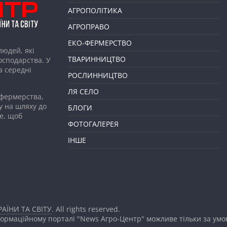
АГРОПОЛІТИКА
АГРОПРАВО
ЕКО-ФЕРМЕРСТВО
людей, які
ТВАРИННИЦТВО
господарства. У
а середні
РОСЛИННИЦТВО
ЛЯ СЕЛО
 фермерства,
у на шляху до
БЛОГИ
е, щоб
ФОТОГАЛЕРЕЯ
ІНШЕ
АЇНИ ТА СВІТУ
. All rights reserved.
формаційному порталі "News Агро-Центр" можливе тільки за ум