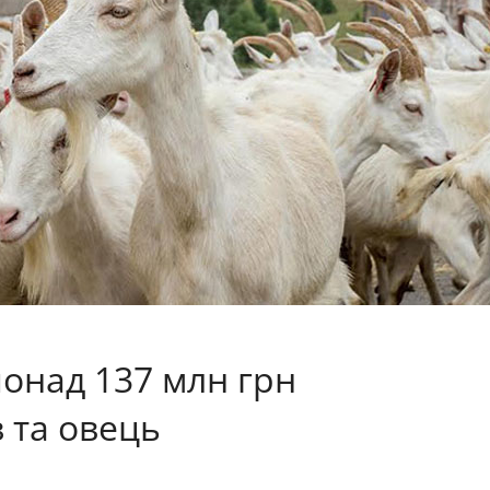
онад 137 млн грн
 та овець