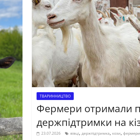
ТВАРИННИЦТВО
Фермери отримали п
держпідтримки на кіз
,
,
,
23.07.2026
вівці
держпідтримка
кози
фермери