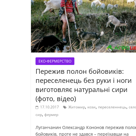
ЕКО-ФЕРМЕРСТВО
Пережив полон бойовиків:
переселенець без руки і ноги
виготовляє натуральні сири
(фото, відео)
,
,
,
17.10.2017
Житомир
кози
переселеннець
сел
,
сир
фермер
Луганчанин Олександр Кононов пережив поло
бойовиків, проте не здався – переїхавши на