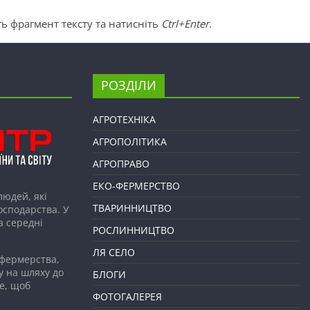
ь фрагмент тексту та натисніть
Ctrl+Enter
.
РОЗДІЛИ
АГРОТЕХНІКА
АГРОПОЛІТИКА
АГРОПРАВО
ЕКО-ФЕРМЕРСТВО
людей, які
ТВАРИННИЦТВО
господарства. У
а середні
РОСЛИННИЦТВО
ЛЯ СЕЛО
 фермерства,
у на шляху до
БЛОГИ
е, щоб
ФОТОГАЛЕРЕЯ