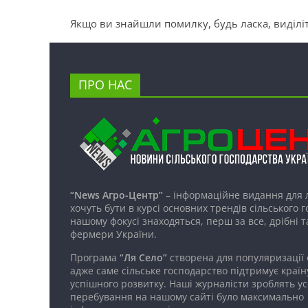
Якщо ви знайшли помилку, будь ласка, виділіт
ПРО НАС
“News Агро-Центр”
– інформаційне видання для 
хочуть бути в курсі основних трендів сільського 
нашому фокусі знаходяться, перш за все, дрібні т
фермери України.
Програма
“Ля Село”
створена для популяризації
адже саме сільське господарство підтримує країн
успішного розвитку. Наші журналісти зроблять ус
перебування на нашому сайті було максимально