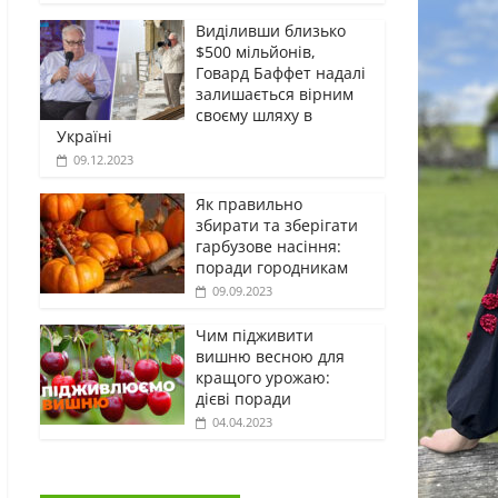
Виділивши близько
$500 мільйонів,
Говард Баффет надалі
залишається вірним
своєму шляху в
Україні
09.12.2023
Як правильно
збирати та зберігати
гарбузове насіння:
поради городникам
09.09.2023
Чим підживити
вишню весною для
кращого урожаю:
дієві поради
04.04.2023