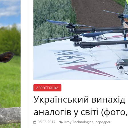
АГРОТЕХНІКА
Український винахід
аналогів у світі (фото,
,
08.08.2017
Kray Technologies
агродрон