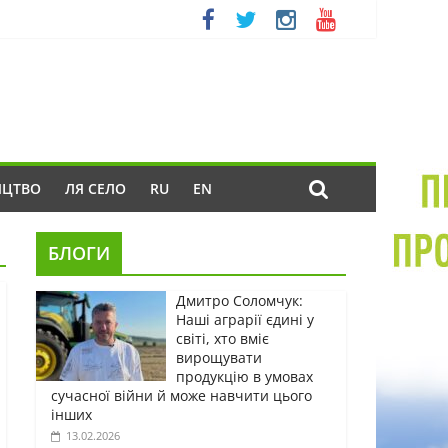
ИЦТВО
ЛЯ СЕЛО
RU
EN
БЛОГИ
Дмитро Соломчук:
Наші аграрії єдині у
світі, хто вміє
вирощувати
продукцію в умовах
сучасної війни й може навчити цього
інших
13.02.2026