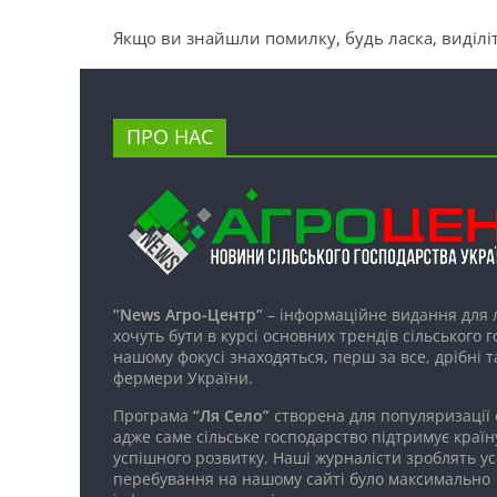
Якщо ви знайшли помилку, будь ласка, виділіт
ПРО НАС
“News Агро-Центр”
– інформаційне видання для 
хочуть бути в курсі основних трендів сільського 
нашому фокусі знаходяться, перш за все, дрібні т
фермери України.
Програма
“Ля Село”
створена для популяризації
адже саме сільське господарство підтримує країн
успішного розвитку. Наші журналісти зроблять ус
перебування на нашому сайті було максимально