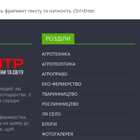
ь фрагмент тексту та натисніть
Ctrl+Enter
.
РОЗДІЛИ
АГРОТЕХНІКА
АГРОПОЛІТИКА
АГРОПРАВО
ЕКО-ФЕРМЕРСТВО
людей, які
ТВАРИННИЦТВО
господарства. У
а середні
РОСЛИННИЦТВО
ЛЯ СЕЛО
 фермерства,
у на шляху до
БЛОГИ
е, щоб
ФОТОГАЛЕРЕЯ