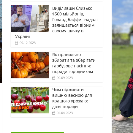
Виділивши близько
$500 мільйонів,
Говард Баффет надалі
залишається вірним
своєму шляху в
Україні
09.12.2023
Як правильно
збирати та зберігати
гарбузове насіння:
поради городникам
09.09.2023
Чим підживити
вишню весною для
кращого урожаю:
дієві поради
04.04.2023