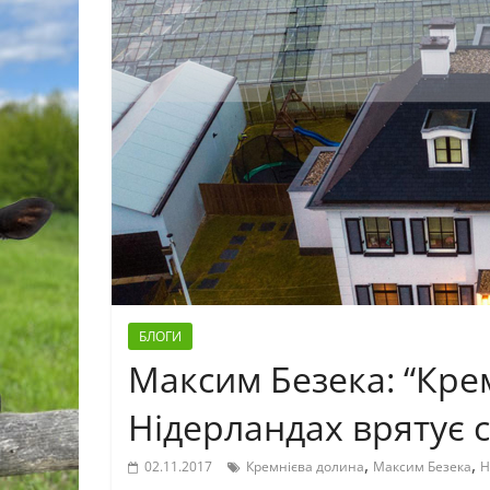
БЛОГИ
Максим Безека: “Кре
Нідерландах врятує с
,
,
02.11.2017
Кремнієва долина
Максим Безека
Н