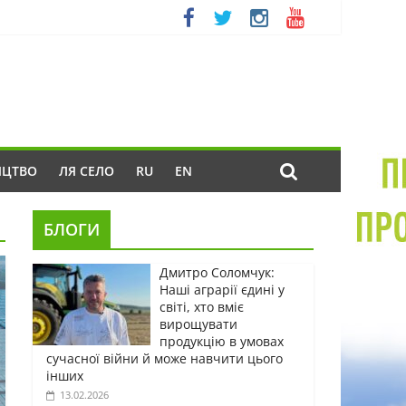
ИЦТВО
ЛЯ СЕЛО
RU
EN
БЛОГИ
Дмитро Соломчук:
Наші аграрії єдині у
світі, хто вміє
вирощувати
продукцію в умовах
сучасної війни й може навчити цього
інших
13.02.2026