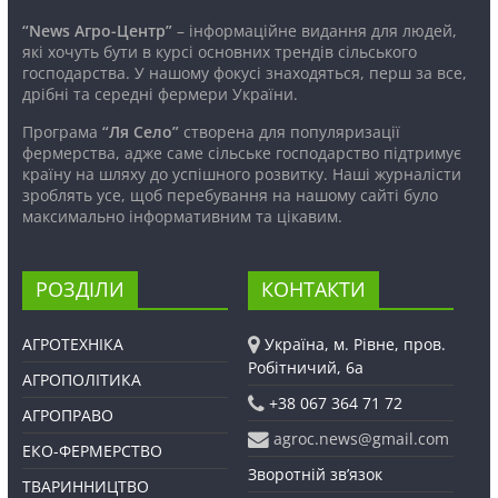
“News Агро-Центр”
– інформаційне видання для людей,
які хочуть бути в курсі основних трендів сільського
господарства. У нашому фокусі знаходяться, перш за все,
дрібні та середні фермери України.
Програма
“Ля Село”
створена для популяризації
фермерства, адже саме сільське господарство підтримує
країну на шляху до успішного розвитку. Наші журналісти
зроблять усе, щоб перебування на нашому сайті було
максимально інформативним та цікавим.
РОЗДІЛИ
КОНТАКТИ
АГРОТЕХНІКА
Україна, м. Рівне, пров.
Робітничий, 6а
АГРОПОЛІТИКА
+38 067 364 71 72
АГРОПРАВО
agroc.news@gmail.com
ЕКО-ФЕРМЕРСТВО
Зворотній зв’язок
ТВАРИННИЦТВО