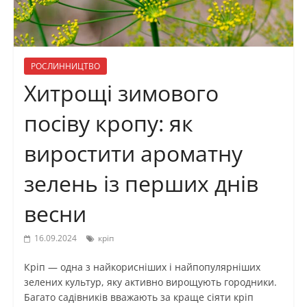
РОСЛИННИЦТВО
Хитрощі зимового
посіву кропу: як
виростити ароматну
зелень із перших днів
весни
16.09.2024
кріп
Кріп — одна з найкорисніших і найпопулярніших
зелених культур, яку активно вирощують городники.
Багато садівників вважають за краще сіяти кріп