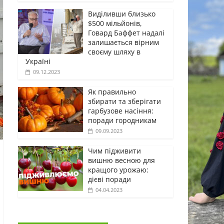
Виділивши близько
$500 мільйонів,
Говард Баффет надалі
залишається вірним
своєму шляху в
Україні
09.12.2023
Як правильно
збирати та зберігати
гарбузове насіння:
поради городникам
09.09.2023
Чим підживити
вишню весною для
кращого урожаю:
дієві поради
04.04.2023