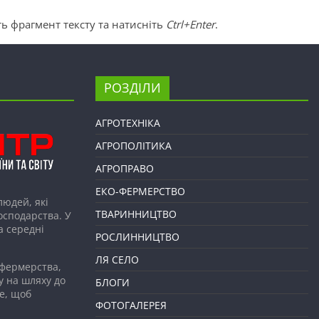
ь фрагмент тексту та натисніть
Ctrl+Enter
.
РОЗДІЛИ
АГРОТЕХНІКА
АГРОПОЛІТИКА
АГРОПРАВО
ЕКО-ФЕРМЕРСТВО
людей, які
ТВАРИННИЦТВО
господарства. У
а середні
РОСЛИННИЦТВО
ЛЯ СЕЛО
 фермерства,
у на шляху до
БЛОГИ
е, щоб
ФОТОГАЛЕРЕЯ