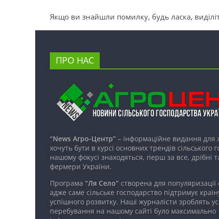
Якщо ви знайшли помилку, будь ласка, виділіт
ПРО НАС
“News Агро-Центр”
– інформаційне видання для 
хочуть бути в курсі основних трендів сільського 
нашому фокусі знаходяться, перш за все, дрібні т
фермери України.
Програма
“Ля Село”
створена для популяризації
адже саме сільське господарство підтримує країн
успішного розвитку. Наші журналісти зроблять ус
перебування на нашому сайті було максимально