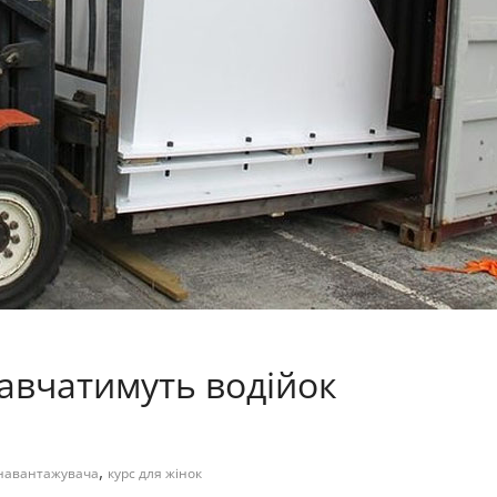
навчатимуть водійок
,
 навантажувача
курс для жінок