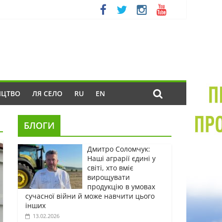
ИЦТВО
ЛЯ СЕЛО
RU
EN
БЛОГИ
Дмитро Соломчук:
Наші аграрії єдині у
світі, хто вміє
вирощувати
продукцію в умовах
сучасної війни й може навчити цього
інших
13.02.2026