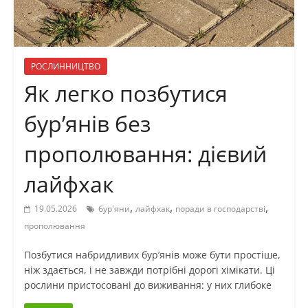
РОСЛИННИЦТВО
Як легко позбутися
бур’янів без
прополювання: дієвий
лайфхак
,
,
,
19.05.2026
бур'яни
лайфхак
поради в господарстві
прополювання
Позбутися набридливих бур’янів може бути простіше,
ніж здається, і не завжди потрібні дорогі хімікати. Ці
рослини пристосовані до виживання: у них глибоке