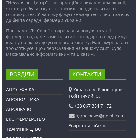
“News Агро-Центр”
– інформаційне видання для людей,
які хочуть бути в курсі основних трендів сільського
господарства. У нашому фокусі знаходяться, перш за все,
дрібні та середні фермери України.
Програма
“Ля Село”
створена для популяризації
фермерства, адже саме сільське господарство підтримує
країну на шляху до успішного розвитку. Наші журналісти
зроблять усе, щоб перебування на нашому сайті було
максимально інформативним та цікавим.
РОЗДІЛИ
КОНТАКТИ
АГРОТЕХНІКА
Україна, м. Рівне, пров.
Робітничий, 6а
АГРОПОЛІТИКА
+38 067 364 71 72
АГРОПРАВО
agroc.news@gmail.com
ЕКО-ФЕРМЕРСТВО
Зворотній зв’язок
ТВАРИННИЦТВО